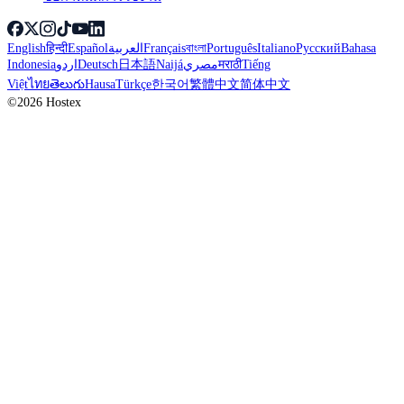
English
हिन्दी
Español
العربية
Français
বাংলা
Português
Italiano
Русский
Bahasa
Indonesia
اردو
Deutsch
日本語
Naijá
مصري
मराठी
Tiếng
Việt
ไทย
తెలుగు
Hausa
Türkçe
한국어
繁體中文
简体中文
©2026 Hostex