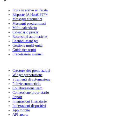
Posta in arrivo unificata
Risposte IA HostGPT™
Messaggi automatici
Messaggi programmati
Multi-calendario
Calendario prezzi
Recensioni automatiche
Channel Manager
Gestione multi-unità
Guide per ospiti
Prenotazioni manuali
Creatore sito prenotazioni
Widget prenotazione
Strumenti di automazione
Pulizie automatiche
Collaborazione team
Connessione proprietario
Report
Integrazioni finanziarie
Integrazioni dispositivi
App mobile
API aperta