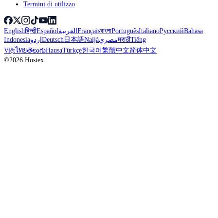
Termini di utilizzo
English
हिन्दी
Español
العربية
Français
বাংলা
Português
Italiano
Русский
Bahasa
Indonesia
اردو
Deutsch
日本語
Naijá
مصري
मराठी
Tiếng
Việt
ไทย
తెలుగు
Hausa
Türkçe
한국어
繁體中文
简体中文
©2026 Hostex