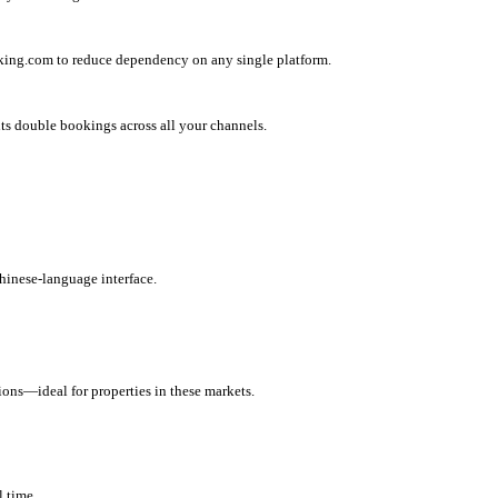
king.com to reduce dependency on any single platform.
ts double bookings across all your channels.
hinese-language interface.
ions—ideal for properties in these markets.
l time.