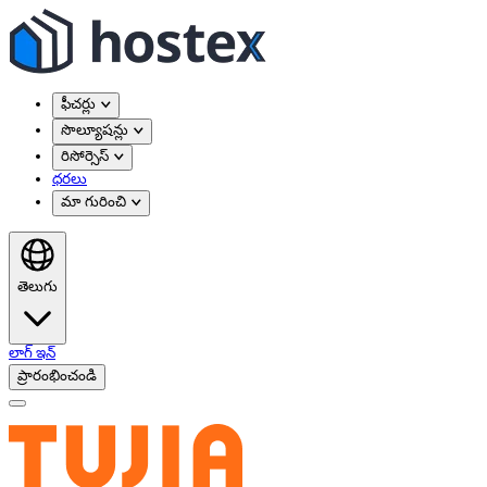
ఫీచర్లు
సొల్యూషన్లు
రిసోర్సెస్
ధరలు
మా గురించి
తెలుగు
లాగ్ ఇన్
ప్రారంభించండి