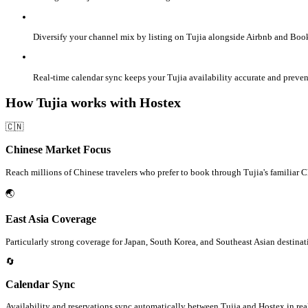
Diversify your channel mix by listing on Tujia alongside Airbnb and Boo
Real-time calendar sync keeps your Tujia availability accurate and preven
How Tujia works with Hostex
🇨🇳
Chinese Market Focus
Reach millions of Chinese travelers who prefer to book through Tujia's familiar C
🌏
East Asia Coverage
Particularly strong coverage for Japan, South Korea, and Southeast Asian destinat
🔄
Calendar Sync
Availability and reservations sync automatically between Tujia and Hostex in rea