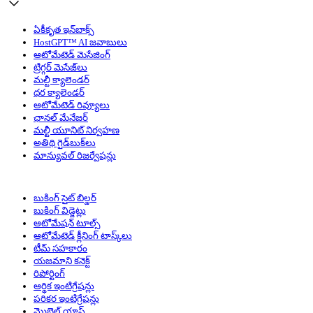
ఏకీకృత ఇన్‌బాక్స్
HostGPT™ AI జవాబులు
ఆటోమేటెడ్ మెసేజింగ్
ట్రిగ్గర్ మెసేజ్‌లు
మల్టీ క్యాలెండర్
ధర క్యాలెండర్
ఆటోమేటెడ్ రివ్యూలు
ఛానల్ మేనేజర్
మల్టీ యూనిట్ నిర్వహణ
అతిథి గైడ్‌బుక్‌లు
మాన్యువల్ రిజర్వేషన్లు
బుకింగ్ సైట్ బిల్డర్
బుకింగ్ విడ్జెట్లు
ఆటోమేషన్ టూల్స్
ఆటోమేటెడ్ క్లీనింగ్ టాస్క్‌లు
టీమ్ సహకారం
యజమాని కనెక్ట్
రిపోర్టింగ్
ఆర్థిక ఇంటిగ్రేషన్లు
పరికర ఇంటిగ్రేషన్లు
మొబైల్ యాప్