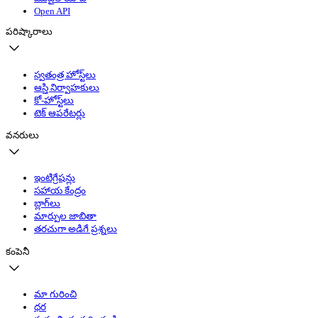
Open API
పరిష్కారాలు
స్వతంత్ర హోస్ట్‌లు
ఆస్తి నిర్వాహకులు
కో-హోస్ట్‌లు
టెక్ ఆపరేటర్లు
వనరులు
ఇంటిగ్రేషన్లు
సహాయ కేంద్రం
బ్లాగ్‌లు
మార్పుల జాబితా
తరచుగా అడిగే ప్రశ్నలు
కంపెనీ
మా గురించి
ధర