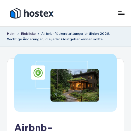
Zum
Inhalt
H
Schalten
springen
Sie
o
Heim
Einblicke
Airbnb-Rückerstattungsrichtlinien 2026:
Ihre
Wichtige Änderungen, die jeder Gastgeber kennen sollte
s
Ferienwohnung
mit
t
KI
e
auf
x
Autopilot
Airbnb-