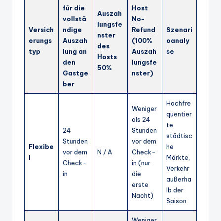
für die
Host
Auszah
vollstä
No-
lungsfe
Versich
ndige
Refund
Szenari
nster
erungs
Auszah
(100%
oanaly
des
typ
lung an
Auszah
se
Hosts
den
lungsfe
50%
Gastge
nster)
ber
Hochfre
Weniger
quentier
als 24
te
24
Stunden
städtisc
Stunden
vor dem
Flexibe
he
vor dem
N / A
Check-
l
Märkte,
Check-
in (nur
Verkehr
in
die
außerha
erste
lb der
Nacht)
Saison
Weniger