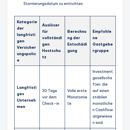
Stornierungsdatum zu entrichten.
Kategorie
Auslöser
der
für
Berechnu
Empfohle
langfristi
vollständi
ng der
ne
gen
gen
Entschädi
Gastgebe
Versicher
Hostschu
gung
rgruppe
ungspolic
tz
e
Investment
gesellscha
ften, die
Langfristi
30 Tage
Volle erste
auf einen
ges
vor dem
Monatsmie
stabilen
Unterneh
Check-in
te
monatliche
men
n Cashflow
angewiese
n sind