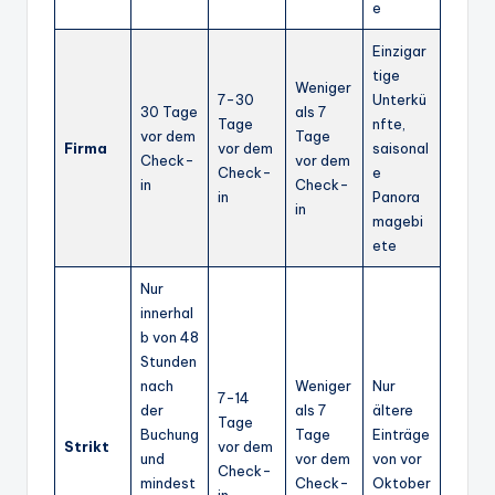
e
Einzigar
tige
Weniger
7-30
Unterkü
30 Tage
als 7
Tage
nfte,
vor dem
Tage
Firma
vor dem
saisonal
Check-
vor dem
Check-
e
in
Check-
in
Panora
in
magebi
ete
Nur
innerhal
b von 48
Stunden
nach
Weniger
Nur
7-14
der
als 7
ältere
Tage
Buchung
Tage
Einträge
Strikt
vor dem
und
vor dem
von vor
Check-
mindest
Check-
Oktober
in