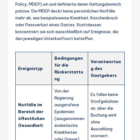
Policy, MDEP) um und definierte deren Geltungsbereich
präzise. Die MDEP deckt keine persönlichen Notfälle
mehr ab, wie beispielsweise Krankheit, Knochenbruch
oder Passverlust eines Gastes. Stattdessen
konzentriert sie sich ausschließlich auf Ereignisse, die
den jeweiligen Unterkunftsort betreffen.
Bedingungen
Verantwortun
für die
Ereignistyp
g des
Rückerstattu
Gastgebers
ng
Von der
Es fallen keine
Regierung
Strafgebühren
Notfälle im
ausgerufene
an, aber die
Bereich der
Epidemien
Buchung wird
öffentlichen
(ausgenommen
ohne
Gesundheit
endemische
Auszahlung
Krankheiten
storniert.
oder Grippe)