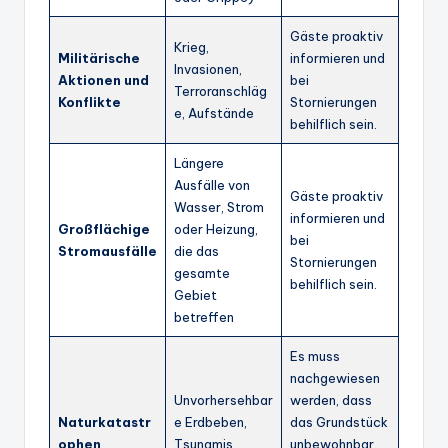
Gäste proaktiv
Krieg,
Militärische
informieren und
Invasionen,
Aktionen und
bei
Terroranschläg
Konflikte
Stornierungen
e, Aufstände
behilflich sein.
Längere
Ausfälle von
Gäste proaktiv
Wasser, Strom
informieren und
Großflächige
oder Heizung,
bei
Stromausfälle
die das
Stornierungen
gesamte
behilflich sein.
Gebiet
betreffen
Es muss
nachgewiesen
Unvorhersehbar
werden, dass
Naturkatastr
e Erdbeben,
das Grundstück
ophen
Tsunamis,
unbewohnbar