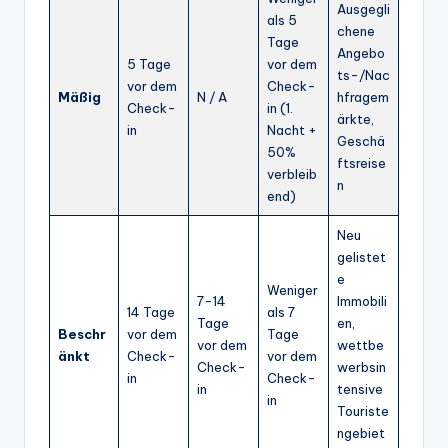
Ausgegli
als 5
chene
Tage
Angebo
5 Tage
vor dem
ts-/Nac
vor dem
Check-
Mäßig
N / A
hfragem
Check-
in (1.
ärkte,
in
Nacht +
Geschä
50%
ftsreise
verbleib
n
end)
Neu
gelistet
e
Weniger
7-14
Immobili
14 Tage
als 7
Tage
en,
Beschr
vor dem
Tage
vor dem
wettbe
änkt
Check-
vor dem
Check-
werbsin
in
Check-
in
tensive
in
Touriste
ngebiet