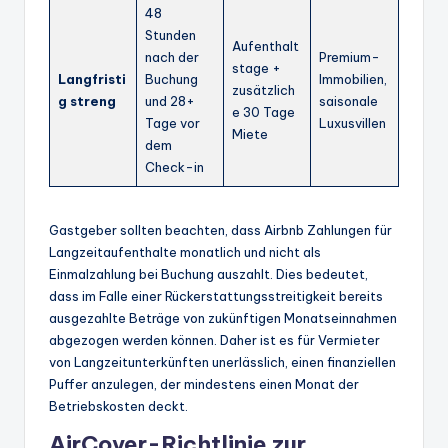
48
Stunden
Aufenthalt
nach der
Premium-
stage +
Langfristi
Buchung
Immobilien,
zusätzlich
g streng
und 28+
saisonale
e 30 Tage
Tage vor
Luxusvillen
Miete
dem
Check-in
Gastgeber sollten beachten, dass Airbnb Zahlungen für
Langzeitaufenthalte monatlich und nicht als
Einmalzahlung bei Buchung auszahlt. Dies bedeutet,
dass im Falle einer Rückerstattungsstreitigkeit bereits
ausgezahlte Beträge von zukünftigen Monatseinnahmen
abgezogen werden können. Daher ist es für Vermieter
von Langzeitunterkünften unerlässlich, einen finanziellen
Puffer anzulegen, der mindestens einen Monat der
Betriebskosten deckt.
AirCover-Richtlinie zur