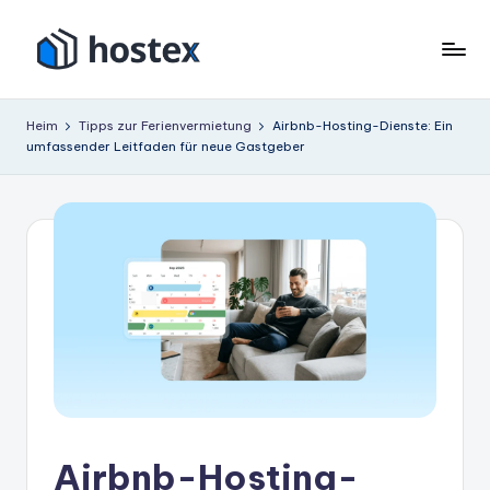
Zum
Inhalt
H
Schalten
springen
Sie
o
Heim
Tipps zur Ferienvermietung
Airbnb-Hosting-Dienste: Ein
Ihre
umfassender Leitfaden für neue Gastgeber
s
Ferienwohnung
mit
t
KI
e
auf
x
Autopilot
Airbnb-Hosting-