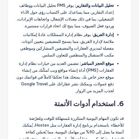
تحليل البيانات
والتقارير:
يوفر PMS تحليل البيانات ووظائف
إعداد التقارير، مما يساعدك على اكتساب رؤى حول الأداء
التشغيلي، بما في ذلك معدلات الإشغال، واتجاهات الإيرادات،
وردود فعل الضيوف، مما يتيح لك اتخاذ قرارات مستنيرة.
إدارة الفريق:
يوفر نظام إدارة الممتلكات عادةً إمكانيات
ملائمة لإدارة الفريق، مما يسمح للمضيفين بتعيين أذونات
مفصلة لمديري العقارات والمضيفين المشاركين وموظفي
مكتب الاستقبال والمنظفين للتعاون السلس.
موقع الحجز المباشر:
تتضمن العديد من خيارات نظام إدارة
العقارات (PMS) أداة إنشاء مواقع ويب تُمكّنك من إنشاء
موقع حجز خاص بك. يمنحك هذا تحكمًا كاملاً في قوائمك دون
دفع عمولات، ويمكنك نشر عقاراتك على Google Travel
لجذب المزيد من الزوار.
6. استخدام أدوات الأتمتة
قد تكون المهام اليومية المتكررة مُستهلكة للوقت ومُعرّضة
للأخطاء. باستخدام برنامج إدارة العقارات مثل Hostex، يُمكنك
أتمتة ما يصل إلى 90% من مهامك اليومية، مما يُحسّن كفاءة
التشغيل بشكل كبير. وهذا أحد الأسباب الرئيسية التي تدفع العديد