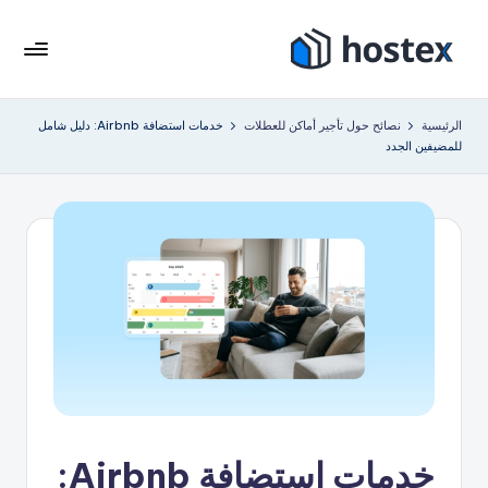
لتجاوز
لى
هو
ضع
لمحتوى
إيجار
ست
الرئيسية
نصائح حول تأجير أماكن للعطلات
خدمات استضافة Airbnb: دليل شامل
عطلتك
للمضيفين الجدد
ك
على
الطيار
س
الآلي
باستخدام
الذكاء
الاصطناعي
خدمات استضافة Airbnb: