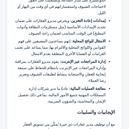
الكونسيرج على مدار الساعة، وتستجيب على الفور
لاحتياجات الضيوف واستفساراتهم في أي وقت من النهار أو
الليل.
إمدادات إعادة التخزين:
ويحرص مديرو العقارات على ضمان
تجديد الإمدادات الأساسية (مثل مستلزمات النظافة وأدوات
المطبخ) في الوقت المناسب لضمان راحة الضيوف.
الامتثال للوائح المحلية:
إنهم يساعدون المضيفين على فهم
القوانين واللوائح المحلية والالتزام بها، مما يساعد على تجنب
الغرامات أو القضايا الأخرى المتعلقة بعدم الامتثال.
إدارة المراجعات عبر الإنترنت:
يقوم مديرو العقارات بمراقبة
وإدارة المراجعات عبر الإنترنت بانتظام للحفاظ على سمعة
إيجابية للعقار، والاستجابة بنشاط لتعليقات الضيوف وتعزيز
رضا العملاء.
معالجة العمليات المالية:
عادةً ما تدير شركات إدارة
الممتلكات المهنية جميع الأمور المالية، بما في ذلك تحصيل
الإيجار، والمحاسبة، والشؤون الضريبية.
الإيجابيات والسلبيات
مع أن توظيف مدير عقارات ذي خبرة يُمكّن من تسويق العقار