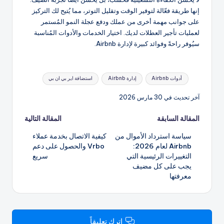
إنها طريقة فعّالة لتوفير الوقت وتقليل التوتر، مما يُتيح لك التركيز
على جوانب مهمة أخرى من عملك ودفع عجلة النمو المُستمر
لعمليات تأجير العطلات لديك. اختيار الخدمات والأدوات المُناسبة
سيُوفر راحةً وفوائد كبيرة لإدارة Airbnb.
العلامات:
أدوات Airbnb
إدارة Airbnb
استضافة اير بي ان بي
آخر تحديث في 30 مارس 2026
تصفّح
المقالة السابقة
المقالة التالية
سياسة استرداد الأموال من
كيفية الاتصال بخدمة عملاء
المقالات
Airbnb لعام 2026:
Vrbo والحصول على دعم
التغييرات الرئيسية التي
سريع
يجب على كل مضيف
معرفتها
اترك تعليقاً