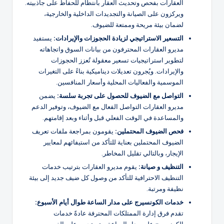
العقارات بفحص وتحديث العقار بانتظام للحفاظ على جاذبيته.
ويركزون على الصيانة والتجديدات الداخلية والخارجية،
لضمان بيئة مريحة وممتعة للضيوف.
التسعير الاستراتيجي لزيادة الحجوزات والإيرادات:
يستفيد
مديرو العقارات المحترفون من بيانات السوق واتجاهاته
لتطوير استراتيجيات تسعير معقولة تُعزز الحجوزات
والإيرادات. ويُجرون تعديلات ديناميكية بناءً على التغيرات
الموسمية والفعاليات المحلية وأسعار المنافسين.
التواصل مع الضيوف للحصول على تجربة سلسة:
يضمن
مديرو العقارات التواصل الفعال مع الضيوف، وتوفير الدعم
والمساعدة في الوقت الفعلي قبل وأثناء وبعد إقامتهم.
فحص الضيوف المحتملين:
يقومون بمراجعة ملفات تعريف
الضيوف المحتملين بعناية للتأكد من استيفائهم لمعايير
الإيجار، وبالتالي تقليل المخاطر.
التنظيف و
صيانة
:
يقوم مديرو العقارات بترتيب خدمات
التنظيف الاحترافية للتأكد من وصول كل ضيف جديد إلى بيئة
نظيفة ومرتبة.
خدمات الكونسيرج على مدار الساعة طوال أيام الأسبوع:
تقدم فرق إدارة الممتلكات المحترفة عادةً خدمات