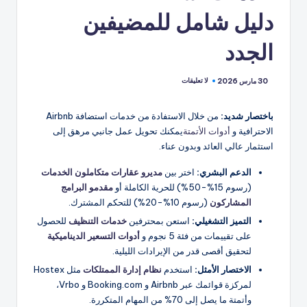
دليل شامل للمضيفين
الجدد
لا تعليقات
30 مارس 2026
باختصار شديد:
من خلال الاستفادة من خدمات استضافة Airbnb
الاحترافية و
أدوات الأتمتة
يمكنك تحويل عمل جانبي مرهق إلى
استثمار عالي العائد وبدون عناء.
الدعم البشري:
اختر بين
مديرو عقارات متكاملون الخدمات
(رسوم 15%-50%) للحرية الكاملة أو
مقدمو البرامج
المشاركون
(رسوم 10%-20%) للتحكم المشترك.
التميز التشغيلي:
استعن بمحترفين
خدمات التنظيف
للحصول
على تقييمات من فئة 5 نجوم و
أدوات التسعير الديناميكية
لتحقيق أقصى قدر من الإيرادات الليلية.
الاختصار الأمثل:
استخدم
نظام إدارة الممتلكات
مثل Hostex
لمركزة قوائمك عبر Airbnb و Booking.com و Vrbo،
وأتمتة ما يصل إلى 70% من المهام المتكررة.