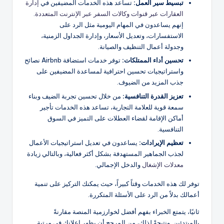
تبسيط سير العمل:
تساعد هذه الخدمات المضيفين في
إدارة
العقارات عبر قنوات وكالات السفر عبر الإنترنت المتعددة
.
إنهم يساعدون في المهام اليومية مثل الرد على
الاستفسارات، وتعديل الأسعار، وإدارة الجداول الزمنية،
وجدولة أعمال التنظيف والصيانة.
تحسين أداء الممتلكات:
توفر خدمات استضافة Airbnb نصائح
واستراتيجيات تحسين احترافية لمساعدة المضيفين على
جذب المزيد من الضيوف.
تعزيز القدرة التنافسية:
من خلال تحسين تجربة الضيف وبناء
سمعة قوية للعلامة التجارية، تساعد هذه الخدمات تأجير
أماكن الإقامة لقضاء العطلات على التميز في السوق
التنافسية.
تعظيم الإيرادات:
يساعدون في تعديل استراتيجيات الأعمال
لجذب الجماهير المستهدفة بشكل أكثر فعالية، وبالتالي زيادة
معدلات الإشغال
والدخل الإجمالي.
توفر لك هذه الخدمات وقتاً كبيراً، حيث يمكنك التركيز على تنمية
أعمالك بدلاً من الرد على الأسئلة المتكررة.
ثانيًا، يتمتع الخبراء بفهم أفضل لخوارزمية المنصة مقارنةً
بالمبتدئين. ونتيجةً لذلك، من المرجح أن يظهر إعلانك في مرتبة