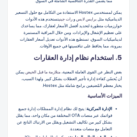
مما يضمن القدرة التنافسية الشاملة في السوق.
يمكن لمستخدمي Hostex الاستفادة من التكامل مع حلول التسعير
الديناميكية مثل
برايس لابس
و
رات جيني
تستخدم هذه الأدوات
خوارزميات متطورة لتحديد أفضل الأسعار لعقارك، مما يساعدك
على تعظيم الإشغال والإيرادات. ومن خلال المراقبة المستمرة
لديناميكيات السوق، تستطيع هذه الأدوات تعديل أسعار العقارات
بمرونة، مما يحافظ على تنافسيتها في جميع الأوقات.
5. استخدام نظام إدارة العقارات
بغض النظر عن القوى العاملة المعنية،
متلازمة ما قبل الحيض
يمكن
أن يُحسّن كفاءة إدارة تأجير العطلات بشكل كبير. ولهذا السبب،
يختار معظم المُضيفين برامج شاملة مثل Hostex.
الميزات الأساسية
الإدارة المركزية:
يتيح لك نظام إدارة الممتلكات إدارة جميع
قوائمك عبر منصات OTA المختلفة من مكان واحد، مما يقلل
بشكل كبير من تكاليف التشغيل ويقلل من الارتباك الناتج عن
التعامل مع منصات متعددة.
في الوقت الحالى
المزامنة:
يمكن لنظام إدارة الممتلكات