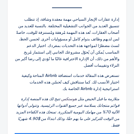
إدارة عقارات الإيجار السياحي مهمة معقدة وشاقة، إذ تتطلب
تنسيق العديد من الجوانب التشغيلية المختلفة. بالنسبة للعديد من
أصحاب العقارات، تُعد هذه المهمة مُرهقة ومُستنزفة للوقت، خاصةً
لمن لديهم وظائف بدوام كامل أو مسؤوليات أخرى. لحسن الحظ،
لستَ مضطرًا لمواجهة هذه التحديات بمفردك. اختيار الدعم
المناسب يُمكن أن يُحوّل مشروعك الجانبي إلى استثمار مُريح.
والأهم من ذلك، أن الإدارة الاحترافية غالبًا ما تُؤدي إلى رضا أكبر من
النزلاء وتقييمات أفضل.
تستعرض هذه المقالة خدمات استضافة Airbnb المتاحة وكيفية
اختيار الأنسب لك. كما سنناقش كيف تُحسّن هذه الخدمات
استراتيجية إدارة Airbnb الخاصة بك.
متلازمة ما قبل الحيض مثل
هوستكس
تتيح لك هذه المنصة إدارة
قوائم منتجاتك بسلاسة عبر جميع القنوات الرئيسية. وتتولى أدواتها
الآلية 70% من مهامك اليومية المتكررة. تمنحك هذه الكفاءة المزيد
من الوقت للتركيز على ما يهم حقًا، وذلك ابتداءً من $4.90 شهريًا
فقط.