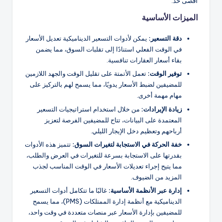
أقصى حد.
الميزات الأساسية
دقة
التسعير:
يمكن لأدوات التسعير الديناميكية تعديل الأسعار
في الوقت الفعلي استنادًا إلى تقلبات السوق، مما يضمن
بقاء أسعار العقارات تنافسية.
توفير الوقت:
تعمل الأتمتة على تقليل الوقت والجهد اللازمين
للمضيفين لضبط الأسعار يدويًا، مما يسمح لهم بالتركيز على
مهام مهمة أخرى.
زيادة الإيرادات:
من خلال استخدام استراتيجيات التسعير
المعتمدة على البيانات، تتاح للمضيفين الفرصة لتعزيز
أرباحهم وتعظيم دخل الإيجار الليلي.
خفة الحركة
في الاستجابة لتغيرات السوق:
تتميز هذه الأدوات
بقدرتها على الاستجابة بسرعة للتغيرات في العرض والطلب،
مما يتيح إجراء تعديلات الأسعار في الوقت المناسب لجذب
المزيد من الضيوف.
إدارة عبر الأنظمة الأساسية:
غالبًا ما تتكامل أدوات التسعير
الديناميكية مع أنظمة إدارة الممتلكات (PMS)، مما يسمح
للمضيفين بإدارة الأسعار عبر منصات متعددة في وقت واحد،