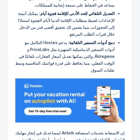
يساعد في الحفاظ على سمعة إيجابية للممتلكات.
التعديل التلقائي للحد الأدنى للإقامة
فجوة
أيام:
يمكنك أتمتة
الإعدادات لضبط متطلبات الإقامة الدنيا لأيام الفجوة استنادًا
إلى الحجوزات، مما يضمن لك تحقيق أقصى قدر من الدخل
خلال فترات الطلب المرتفع.
دمج أدوات التسعير التلقائية:
يدعم Hostex التكامل مع
أدوات التسعير الديناميكية الشهيرة مثل PriceLabs و
Rategenie، والتي يمكنها تعديل أسعار العقارات تلقائيًا في
الوقت الفعلي، مما يحافظ على قدرة قوائمك التنافسية وسط
تقلبات السوق.
إن الاستعانة بخدمات استضافة Airbnb لمساعدتك في إنجاز مهامك
لا يُحسّن الكفاءة التشغيلية فحسب، بل يُحسّن أيضًا تجربة الضيف.