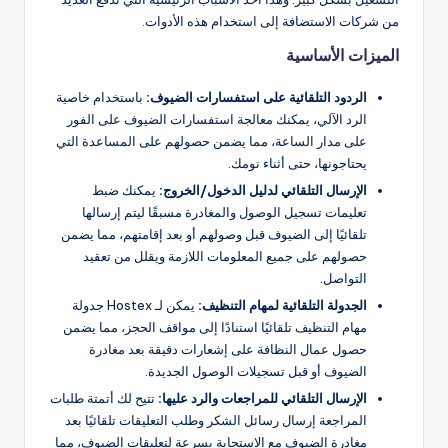
من شركات الاستضافة إلى استخدام هذه الأدوات.
الميزات الأساسية
الردود التلقائية على استفسارات الضيوف:
باستخدام خاصية
الرد الآلي، يمكنك معالجة استفسارات الضيوف على الفور
على مدار الساعة، مما يضمن حصولهم على المساعدة التي
يحتاجونها، حتى أثناء نومك.
الإرسال التلقائي لدليل الدخول/الخروج:
يمكنك ضبط
تعليمات تسجيل الوصول والمغادرة مسبقًا ليتم إرسالها
تلقائيًا إلى الضيوف قبل وصولهم أو بعد إقامتهم، مما يضمن
حصولهم على جميع المعلومات اللازمة ويقلل من تعقيد
التواصل.
الجدولة التلقائية لمهام التنظيف:
يمكن لـ Hostex جدولة
مهام التنظيف تلقائيًا استنادًا إلى مواقف الحجز، مما يضمن
حصول عمال النظافة على إشعارات دقيقة بعد مغادرة
الضيوف أو قبل تسجيلات الوصول الجديدة.
الإرسال التلقائي للمراجعات والرد عليها:
تتيح لك أتمتة طلبات
المراجعة إرسال رسائل الشكر وطلب التعليقات تلقائيًا بعد
مغادرة الضيوف مع الاستجابة بسرعة لتعليقات الضيوف، مما