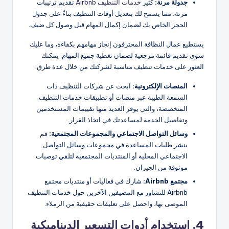
جدولة مرنة:
كثير
خدمات التنظيف Airbnb
تقديم ترتيبات
مرنة، مما يسمح لك بتعديل أوقات التنظيف بناءً على جدول
الحجز الخاص بك لضمان إكمال المهام قبل وصول كل ضيف.
يستطيع عمال النظافة المحترفون إنجاز مهامهم بكفاءة، وما عليك
سوى تقديم قائمة مرجعية لضمان تغطية جميع المهام. يمكنك
العثور على خدمات تنظيف مناسبة لشركتك من خلال عدة طرق:
المنصات الإلكترونية:
ابحث عن شركات التنظيف ذات
السمعة الطيبة عبر منصات أو تطبيقات خدمات التنظيف
المتخصصة، والتي يوفر العديد منها تقييمات المستخدمين
وتفاصيل الخدمة لمساعدتك في اتخاذ القرار.
وسائل التواصل الاجتماعي
والمجموعات المجتمعية:
قم
بنشر طلبات المساعدة في مجموعات وسائل التواصل
الاجتماعي المحلية أو المنتديات المجتمعية لتلقي توصيات
موثوقة من الجيران.
مجتمع Airbnb:
شارك في فعاليات أو منتديات مجتمع
Airbnb للتشاور مع المضيفين الآخرين حول خدمات التنظيف
الموصى بها، واحصل على تعليقات حقيقية من الزملاء.
4. استخدام أدوات التسعير الديناميكية