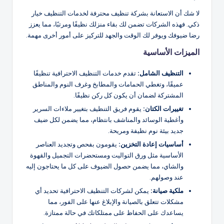
لا شك أن الاستعانة بشركة تنظيف محترفة لخدمات التنظيف خيار
ذكي. فهذه الشركات تضمن لك بقاء منزلك نظيفًا ومرتبًا، مما يعزز
رضا ضيوفك ويوفر لك الوقت والجهد للتركيز على أمور أخرى مهمة.
الميزات الأساسية
التنظيف الشامل:
تقدم خدمات التنظيف الاحترافية تنظيفًا
عميقًا، وتغطي الحمامات والمطابخ وغرف النوم والمناطق
المشتركة لضمان أن يكون كل ركن نظيفًا.
تغييرات الكتان:
يقوم فريق التنظيف بتغيير ملاءات السرير
وأغطية الوسائد والمناشف بانتظام، مما يضمن لكل ضيف
جديد بيئة نوم نظيفة ومريحة.
أساسيات إعادة التخزين:
يقومون بفحص وتجديد العناصر
الأساسية مثل ورق التواليت ومستحضرات التجميل والقهوة
والشاي، مما يضمن حصول الضيوف على كل ما يحتاجون إليه
عند وصولهم.
ملكية
صيانة
:
يمكن لشركات التنظيف الاحترافية تحديد أي
مشكلات تتعلق بالصيانة والإبلاغ عنها على الفور، مما
يساعدك على الحفاظ على ممتلكاتك في حالة ممتازة.