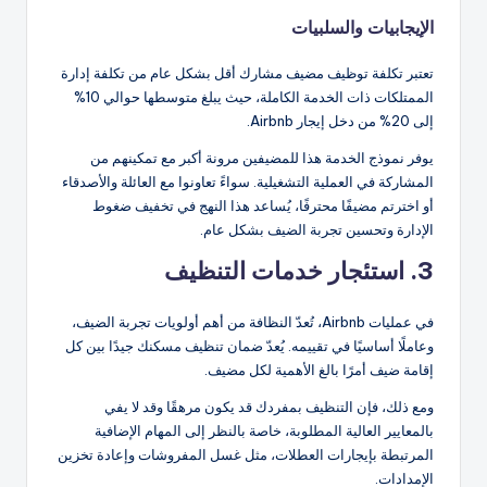
الإيجابيات والسلبيات
تعتبر تكلفة توظيف مضيف مشارك أقل بشكل عام من تكلفة إدارة
الممتلكات ذات الخدمة الكاملة، حيث يبلغ متوسطها حوالي 10%
إلى 20% من دخل إيجار Airbnb.
يوفر نموذج الخدمة هذا للمضيفين مرونة أكبر مع تمكينهم من
المشاركة في العملية التشغيلية. سواءً تعاونوا مع العائلة والأصدقاء
أو اخترتم مضيفًا محترفًا، يُساعد هذا النهج في تخفيف ضغوط
الإدارة وتحسين تجربة الضيف بشكل عام.
3. استئجار خدمات التنظيف
في عمليات Airbnb، تُعدّ النظافة من أهم أولويات تجربة الضيف،
وعاملًا أساسيًا في تقييمه. يُعدّ ضمان تنظيف مسكنك جيدًا بين كل
إقامة ضيف أمرًا بالغ الأهمية لكل مضيف.
ومع ذلك، فإن التنظيف بمفردك قد يكون مرهقًا وقد لا يفي
بالمعايير العالية المطلوبة، خاصة بالنظر إلى المهام الإضافية
المرتبطة بإيجارات العطلات، مثل غسل المفروشات وإعادة تخزين
الإمدادات.