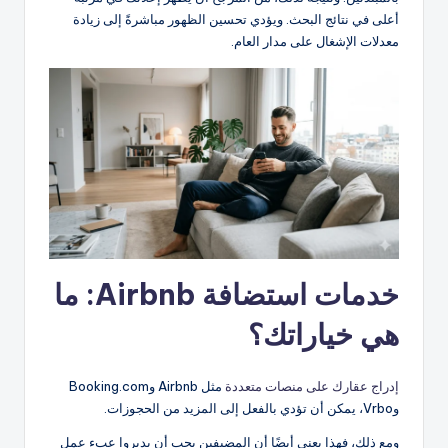
أعلى في نتائج البحث. ويؤدي تحسين الظهور مباشرةً إلى زيادة
معدلات الإشغال على مدار العام.
خدمات استضافة Airbnb: ما
هي خياراتك؟
إدراج عقارك على منصات متعددة
مثل Airbnb وBooking.com
وVrbo، يمكن أن تؤدي بالفعل إلى المزيد من الحجوزات.
ومع ذلك، فهذا يعني أيضًا أن المضيفين يجب أن يديروا عبء عمل