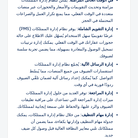
مزامنة وتحديث التقويمات والأسعار والحجوزات عبر منصات
متعددة في الوقت الفعلي، مما يمنع تكرار العمل والصراعات
المحتملة في الحجز.
إدارة التقويم الشاملة:
يوفر نظام إدارة الممتلكات (PMS)
عرضًا تقويميًا سهل الاستخدام يُسهّل عليك الاطلاع على حالة
حجوزات عقاراتك في الوقت الفعلي. يمكنك إدارة ترتيبات
تسجيل الوصول والمغادرة بسهولة، مما يضمن تجربة سلسة
لضيوفك.
إدارة الرسائل الآلية:
يُجمّع نظام إدارة الممتلكات
استفسارات الضيوف من جميع المنصات، مما يُبسّط
التواصل. كما يُمكنك إعداد رسائل آلية لضمان تلقّي الضيوف
ردودًا فورية في أي وقت.
إدارة المراجعة:
توفر العديد من حلول إدارة الممتلكات
ميزات إدارة المراجعة التي تساعدك على مراقبة تعليقات
الضيوف والرد عليها، والحفاظ على سمعة إيجابية لممتلكاتك.
إدارة مهام التنظيف:
من خلال نظام إدارة الممتلكات، يمكنك
جدولة مهام التنظيف وإدارتها بكفاءة، مما يضمن أن
ممتلكاتك تلبي معايير النظافة العالية قبل وصول كل ضيف
جديد.