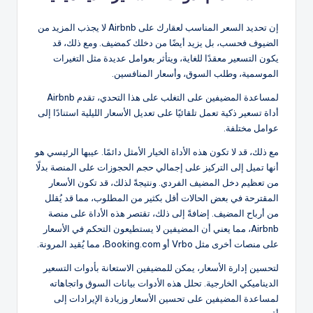
إن تحديد السعر المناسب لعقارك على Airbnb لا يجذب المزيد من
الضيوف فحسب، بل يزيد أيضًا من دخلك كمضيف. ومع ذلك، قد
يكون التسعير معقدًا للغاية، ويتأثر بعوامل عديدة مثل التغيرات
الموسمية، وطلب السوق، وأسعار المنافسين.
لمساعدة المضيفين على التغلب على هذا التحدي، تقدم Airbnb
أداة تسعير ذكية تعمل تلقائيًا على تعديل الأسعار الليلية استنادًا إلى
عوامل مختلفة.
مع ذلك، قد لا تكون هذه الأداة الخيار الأمثل دائمًا. عيبها الرئيسي هو
أنها تميل إلى التركيز على إجمالي حجم الحجوزات على المنصة بدلًا
من تعظيم دخل المضيف الفردي. ونتيجةً لذلك، قد تكون الأسعار
المقترحة في بعض الحالات أقل بكثير من المطلوب، مما قد يُقلل
من أرباح المضيف. إضافةً إلى ذلك، تقتصر هذه الأداة على منصة
Airbnb، مما يعني أن المضيفين لا يستطيعون التحكم في الأسعار
على منصات أخرى مثل Vrbo أو Booking.com، مما يُقيد المرونة.
لتحسين إدارة الأسعار، يمكن للمضيفين الاستعانة بأدوات التسعير
الديناميكي الخارجية. تحلل هذه الأدوات بيانات السوق واتجاهاته
لمساعدة المضيفين على تحسين الأسعار وزيادة الإيرادات إلى