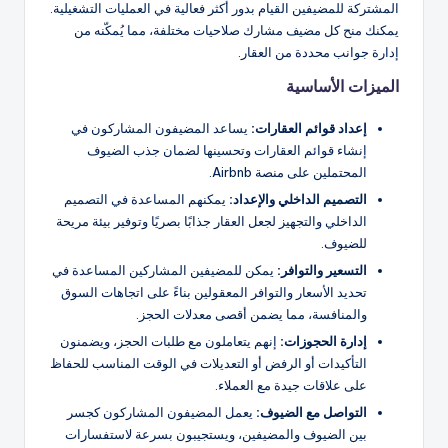
المشتركة للمضيفين القيام بدور أكثر فعالية في العمليات التشغيلية.
يمكنك منح كل مضيف مشارك صلاحيات مختلفة، مما يُمكّنه من
إدارة جوانب محددة من العقار.
الميزات الأساسية
إعداد قوائم العقارات:
يساعد المضيفون المشاركون في
إنشاء قوائم العقارات وتحسينها لضمان جذب الضيوف
المحتملين على منصة Airbnb.
التصميم الداخلي والإعداد:
يمكنهم المساعدة في التصميم
الداخلي والتجهيز لجعل العقار جذابًا بصريًا وتوفير بيئة مريحة
للضيوف.
التسعير والتوافر:
يمكن للمضيفين المشاركين المساعدة في
تحديد الأسعار والتوافر المعقولين بناءً على اتجاهات السوق
والمنافسة، مما يضمن أقصى معدلات الحجز.
إدارة الحجوزات:
إنهم يتعاملون مع طلبات الحجز، ويضمنون
التأكيدات أو الرفض أو التعديلات في الوقت المناسب للحفاظ
على علاقات جيدة مع العملاء.
التواصل مع الضيوف:
يعمل المضيفون المشاركون كجسر
بين الضيوف والمضيفين، ويستجيبون بسرعة لاستفسارات