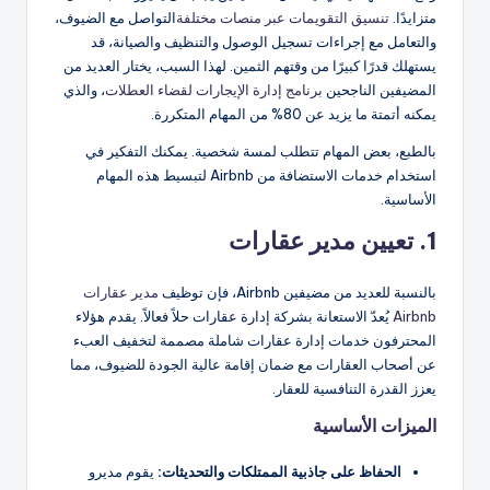
متزايدًا.
تنسيق التقويمات عبر منصات مختلفة
التواصل مع الضيوف،
والتعامل مع إجراءات تسجيل الوصول والتنظيف والصيانة، قد
يستهلك قدرًا كبيرًا من وقتهم الثمين. لهذا السبب، يختار العديد من
المضيفين الناجحين
برنامج إدارة الإيجارات لقضاء العطلات
، والذي
يمكنه أتمتة ما يزيد عن 80% من المهام المتكررة.
بالطبع، بعض المهام تتطلب لمسة شخصية. يمكنك التفكير في
استخدام خدمات الاستضافة من Airbnb لتبسيط هذه المهام
الأساسية.
1. تعيين مدير عقارات
بالنسبة للعديد من مضيفين Airbnb، فإن توظيف
مدير عقارات
Airbnb
يُعدّ الاستعانة بشركة إدارة عقارات حلاً فعالاً. يقدم هؤلاء
المحترفون خدمات إدارة عقارات شاملة مصممة لتخفيف العبء
عن أصحاب العقارات مع ضمان إقامة عالية الجودة للضيوف، مما
يعزز القدرة التنافسية للعقار.
الميزات الأساسية
الحفاظ على جاذبية الممتلكات والتحديثات:
يقوم مديرو