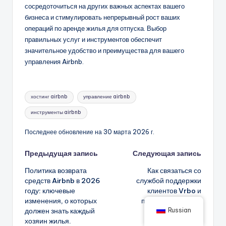
сосредоточиться на других важных аспектах вашего
бизнеса и стимулировать непрерывный рост ваших
операций по аренде жилья для отпуска. Выбор
правильных услуг и инструментов обеспечит
значительное удобство и преимущества для вашего
управления Airbnb.
Метки:
хостинг airbnb
управление airbnb
инструменты airbnb
Последнее обновление на 30 марта 2026 г.
Навигация
Предыдущая запись
Следующая запись
Политика возврата
Как связаться со
записи
средств Airbnb в 2026
службой поддержки
году: ключевые
клиентов Vrbo и
изменения, о которых
получить быструю
Russian
должен знать каждый
помощь.
хозяин жилья.