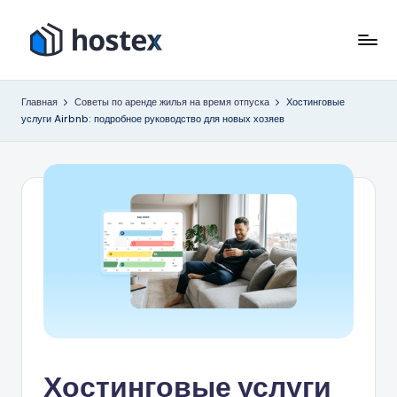
Перейти
к
Х
Включите
содержимому
автопилот
о
Главная
Советы по аренде жилья на время отпуска
Хостинговые
вашего
услуги Airbnb: подробное руководство для новых хозяев
с
отпуска
с
т
помощью
е
искусственного
к
интеллекта
с
Хостинговые услуги