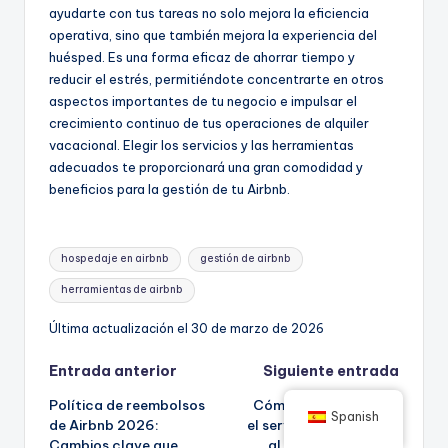
ayudarte con tus tareas no solo mejora la eficiencia
operativa, sino que también mejora la experiencia del
huésped. Es una forma eficaz de ahorrar tiempo y
reducir el estrés, permitiéndote concentrarte en otros
aspectos importantes de tu negocio e impulsar el
crecimiento continuo de tus operaciones de alquiler
vacacional. Elegir los servicios y las herramientas
adecuados te proporcionará una gran comodidad y
beneficios para la gestión de tu Airbnb.
Etiquetas:
hospedaje en airbnb
gestión de airbnb
herramientas de airbnb
Última actualización el 30 de marzo de 2026
Navegación
Entrada anterior
Siguiente entrada
Política de reembolsos
Cómo contactar con
de
Spanish
de Airbnb 2026:
el servicio de atención
Cambios clave que
al cliente de Vrbo y