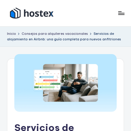
Saltar
al
H
Ponga
contenido
su
o
Inicio
Consejos para alquileres vacacionales
Servicios de
alquiler
alojamiento en Airbnb: una guía completa para nuevos anfitriones
s
vacacional
en
t
piloto
e
automático
x
con
IA
Servicios de