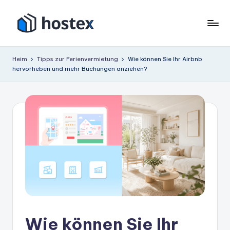
Zum
Inhalt
H
Schalten
springen
Sie
o
Heim
Tipps zur Ferienvermietung
Wie können Sie Ihr Airbnb
Ihre
hervorheben und mehr Buchungen anziehen?
s
Ferienwohnung
mit
t
KI
e
auf
x
Autopilot
Wie können Sie Ihr