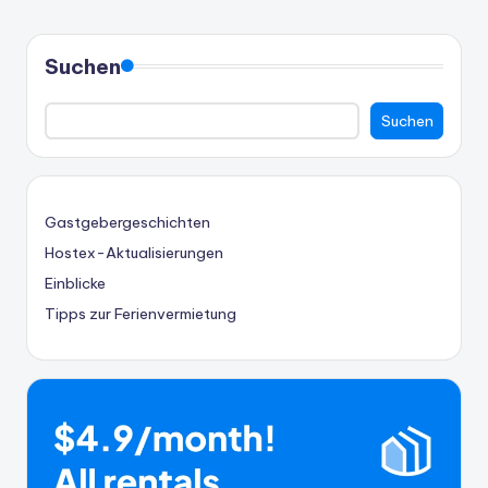
SEITE
SEITE
der
Beiträge
Suchen
Suchen
Gastgebergeschichten
Hostex-Aktualisierungen
Einblicke
Tipps zur Ferienvermietung