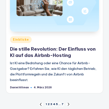
Veröffentlicht
Einblicke
in
Die stille Revolution: Der Einfluss von
KI auf das Airbnb-Hosting
Ist KI eine Bedrohung oder eine Chance für Airbnb-
Gastgeber? Erfahren Sie, wie KI den täglichen Betrieb,
die Plattformregeln und die Zukunft von Airbnb
beeinflusst.
Daniel Altman
4. März 2026
Geschrieben
von
Seitennummerierung
1
2
3
4
5
…
7
VORHERIGE
NÄCHSTE