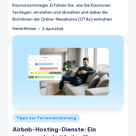
Kautionsstrategie. Erfahren Sie, wie Sie Kautionen
festlegen, einziehen und abziehen und dabei die
Richtlinien der Online-Reisebüros (OTAs) einhalten.
Daniel Altman
3. April 2026
Geschrieben
von
Veröffentlicht
Tipps zur Ferienvermietung
in
Airbnb-Hosting-Dienste: Ein