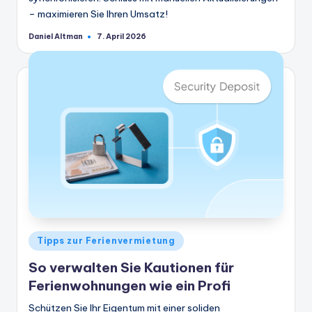
– maximieren Sie Ihren Umsatz!
Daniel Altman
7. April 2026
Geschrieben
von
Veröffentlicht
Tipps zur Ferienvermietung
in
So verwalten Sie Kautionen für
Ferienwohnungen wie ein Profi
Schützen Sie Ihr Eigentum mit einer soliden