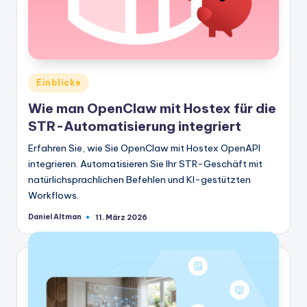
Veröffentlicht
Einblicke
in
Wie man OpenClaw mit Hostex für die
STR-Automatisierung integriert
Erfahren Sie, wie Sie OpenClaw mit Hostex OpenAPI
integrieren. Automatisieren Sie Ihr STR-Geschäft mit
natürlichsprachlichen Befehlen und KI-gestützten
Workflows.
Daniel Altman
11. März 2026
Geschrieben
von