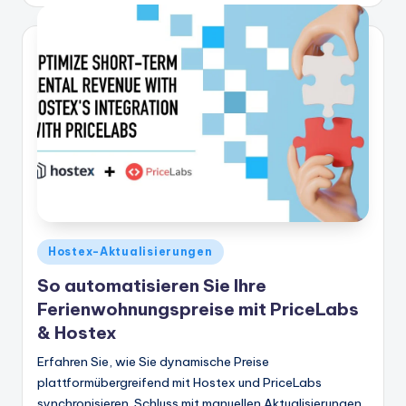
von
Veröffentlicht
Hostex-Aktualisierungen
in
So automatisieren Sie Ihre
Ferienwohnungspreise mit PriceLabs
& Hostex
Erfahren Sie, wie Sie dynamische Preise
plattformübergreifend mit Hostex und PriceLabs
synchronisieren. Schluss mit manuellen Aktualisierungen