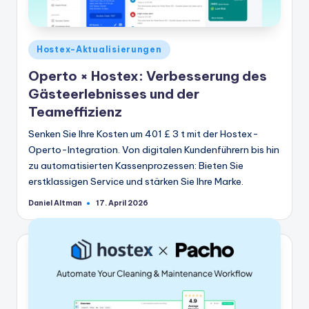
Veröffentlicht
Hostex-Aktualisierungen
in
Operto × Hostex: Verbesserung des
Gästeerlebnisses und der
Teameffizienz
Senken Sie Ihre Kosten um 401 £ 3 t mit der Hostex-
Operto-Integration. Von digitalen Kundenführern bis hin
zu automatisierten Kassenprozessen: Bieten Sie
erstklassigen Service und stärken Sie Ihre Marke.
Daniel Altman
17. April 2026
Geschrieben
von