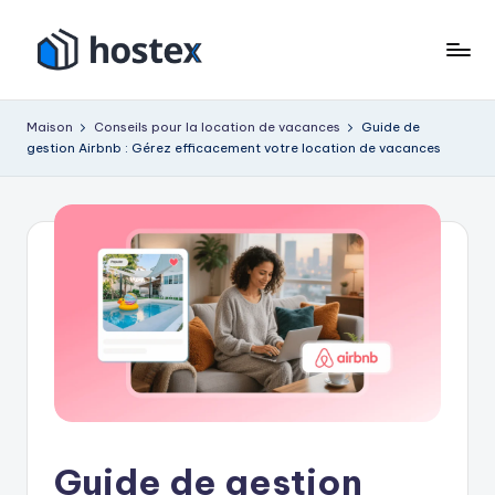
Accéder
au
H
Mettez
contenu
votre
o
Maison
Conseils pour la location de vacances
Guide de
location
gestion Airbnb : Gérez efficacement votre location de vacances
s
de
vacances
t
en
e
pilotage
x
automatique
avec
l'IA
Guide de gestion