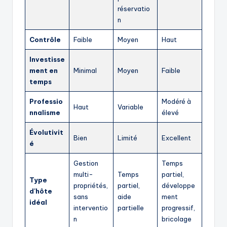
réservatio
n
Contrôle
Faible
Moyen
Haut
Investisse
ment en
Minimal
Moyen
Faible
temps
Professio
Modéré à
Haut
Variable
nnalisme
élevé
Évolutivit
Bien
Limité
Excellent
é
Gestion
Temps
multi-
Temps
partiel,
Type
propriétés,
partiel,
développe
d'hôte
sans
aide
ment
idéal
interventio
partielle
progressif,
n
bricolage