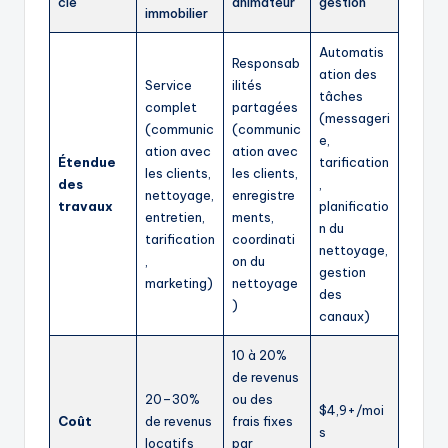
clé
animateur
gestion
immobilier
Automatis
Responsab
ation des
Service
ilités
tâches
complet
partagées
(messageri
(communic
(communic
e,
ation avec
ation avec
Étendue
tarification
les clients,
les clients,
des
,
nettoyage,
enregistre
travaux
planificatio
entretien,
ments,
n du
tarification
coordinati
nettoyage,
,
on du
gestion
marketing)
nettoyage
des
)
canaux)
10 à 20%
de revenus
20–30%
ou des
$4,9+/moi
Coût
de revenus
frais fixes
s
locatifs
par