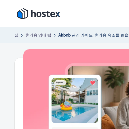
콘
호
텐
AI
츠
로
텍
집
휴가용 임대 팁
Airbnb 관리 가이드: 휴가용 숙소를 
로
휴
스
건
가
너
용
뛰
임
기
대
숙
소
를
자
동
화