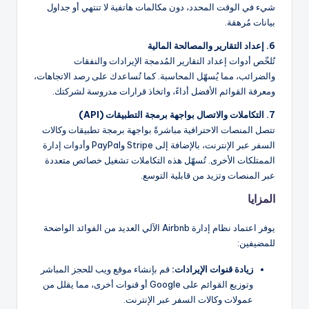
شيء في الوقت المحدد، دون مكالمات هاتفية لا تنتهي أو جداول
بيانات مُرهقة.
6. إعداد التقارير والمصالحة المالية
تُلخّص أدوات إعداد التقارير المُدمجة الإيرادات والنفقات
والضرائب، مما يُسهّل المحاسبة. كما تُساعدك على رصد الاتجاهات،
ومعرفة القوائم الأفضل أداءً، واتخاذ قرارات مدروسة لشركتك.
7. التكاملات والاتصال بواجهة برمجة التطبيقات (API)
تتصل المنصات الاحترافية مباشرةً بواجهة برمجة تطبيقات وكالات
السفر عبر الإنترنت، بالإضافة إلى Stripe وPayPal وأدوات إدارة
الممتلكات الأخرى. تُسهّل هذه التكاملات تشغيل خصائص متعددة
عبر المنصات وتزيد من قابلية التوسع.
المزايا
يوفر اعتماد نظام إدارة Airbnb الآلي العديد من الفوائد الواضحة
للمضيفين:
زيادة قنوات الإيرادات:
قم بإنشاء موقع ويب للحجز المباشر
وتوزيع القوائم على Google أو قنوات أخرى، مما يقلل من
عمولات وكالات السفر عبر الإنترنت.