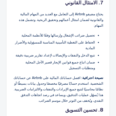
7. الامتثال القانوني
يحتاج مضيفو Airbnb إلى التعامل مع العديد من المهام المالية
والقانونية لضمان امتثال أعمالهم وتحقيق الربحية. وتشمل هذه
المهام:
تحصيل ضرائب الإشغال وإرسالها وفقًا للأنظمة المحلية
الحفاظ على التغطية التأمينية المناسبة للمسؤولية والأضرار
المادية
تتبع الدخل والنفقات والإيصالات لإعداد تقارير ضريبية دقيقة
ضمان اتباع جميع قوانين الإيجار قصير الأجل المحلية
ومتطلبات التسجيل
نصيحة احترافية:
افصل حساباتك المالية على Airbnb عن حساباتك
الشخصية. استخدم حسابًا مصرفيًا مخصصًا وجدول بيانات بسيطًا أو
نظامًا محاسبيًا لتتبع جميع الإيرادات والنفقات والالتزامات الضريبية.
هذا يُسهّل عمليات التدقيق، ويساعد في رصد اتجاهات التدفق
النقدي، ويُخفف من التوتر خلال موسم الضرائب.
8. تحسين التسويق