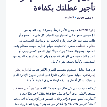
تأجير عطلتك بكفاءة
لا تعليقات
7 نوفمبر 2025
إدارة Airbnb
قد يصبح الأمر مُرهقًا بسرعة. يجد العديد من
المُضيفين صعوبة في الاختيار بين القيام بكل شيء بأنفسهم أو
طلب مساعدة خارجية. إدارة الحجوزات، وتواصل الضيوف، و...
جداول التنظيف
يمكن أن تستهلك مهام الإدارة اليومية معظم وقت
المضيف بسهولة، مما لا يترك مجالًا كبيرًا للنمو الاستراتيجي أو
الحياة الشخصية. في الواقع، قد تبدو مهام الإدارة اليومية للعديد من
المضيفين وكأنها وظيفة بدوام كامل.
في هذا الدليل، سنقوم بتقسيم الطرق الأكثر فعالية لـ
إدارة إيجار
إجازتك
في النهاية، سوف تكون قادرًا على اختيار نموذج الإدارة الذي
يناسبك بشكل أفضل واتباع خارطة طريق عملية للأتمتة.
إذا كنت تبحث عن حل فعال من حيث التكلفة،
برنامج تأجير العطلات
يستحق النظر. توفر أدوات مثل Hostex نظامًا احترافيًا لإدارة
العقارات يُجمّع جميع قوائم وكالات السفر عبر الإنترنت لديك. يمكنه
أتمتة أكثر من 701 طنًا و3 أطنان من المهام اليومية المتكررة، مما