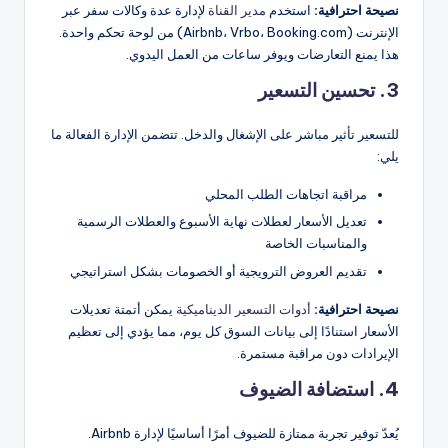
نصيحة احترافية:
استخدم
مدير القناة
لإدارة عدة وكالات سفر عبر
الإنترنت (Airbnb، Vrbo، Booking.com) من لوحة تحكم واحدة.
هذا يمنع التعارضات ويوفر ساعات من العمل اليدوي.
3. تحسين التسعير
للتسعير تأثير مباشر على الإشغال والدخل. تتضمن الإدارة الفعالة ما
يلي:
مراقبة اتجاهات الطلب المحلي
تعديل الأسعار لعطلات نهاية الأسبوع والعطلات الرسمية
والمناسبات الخاصة
تقديم العروض الترويجية أو الخصومات بشكل استراتيجي
نصيحة احترافية:
أدوات التسعير الديناميكية
يمكن أتمتة تعديلات
الأسعار استنادًا إلى بيانات السوق كل يوم، مما يؤدي إلى تعظيم
الإيرادات دون مراقبة مستمرة.
4. استضافة الضيوف
يُعدّ توفير تجربة ممتازة للضيوف أمرًا أساسيًا لإدارة Airbnb.