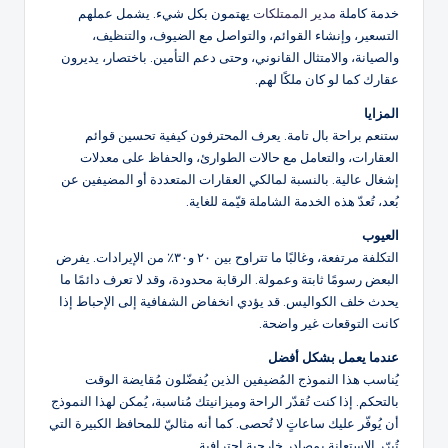
خدمة كاملة
مدير الممتلكات
يهتمون بكل شيء. يشمل عملهم
التسعير، وإنشاء القوائم، والتواصل مع الضيوف، والتنظيف،
والصيانة، والامتثال القانوني، وحتى دعم التأمين. باختصار، يديرون
عقارك كما لو كان ملكًا لهم.
المزايا
ستنعم براحة بال تامة. يعرف المحترفون كيفية تحسين قوائم
العقارات، والتعامل مع حالات الطوارئ، والحفاظ على معدلات
إشغال عالية. بالنسبة لمالكي العقارات المتعددة أو المضيفين عن
بُعد، تُعدّ هذه الخدمة الشاملة قيّمة للغاية.
العيوب
التكلفة مرتفعة، وغالبًا ما تتراوح بين ٢٠ و٣٠٪ من الإيرادات. يفرض
البعض رسومًا ثابتة وعمولة. الرقابة محدودة، وقد لا تعرف دائمًا ما
يحدث خلف الكواليس. قد يؤدي انخفاض الشفافية إلى الإحباط إذا
كانت التوقعات غير واضحة.
عندما يعمل بشكل أفضل
يُناسب هذا النموذج المُضيفين الذين يُفضّلون مُقايضة الوقت
بالتحكم. إذا كنت تُقدّر الراحة وميزانيتك مُناسبة، يُمكن لهذا النموذج
أن يُوفّر عليك ساعاتٍ لا تُحصى. كما أنه مثاليّ للمحافظ الكبيرة التي
تُبرّر الاستعانة بمصادر خارجية احترافية.