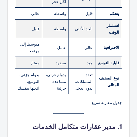
لكل حجز
يتحكم
قليل
واسطة
عالي
استثمار
الحد الأدنى
واسطة
قليل
الوقت
متوسط إلى
الاحترافية
عالي
عامل
مرتفع
قابلية التوسع
جيد
محدود
ممتاز
تعدد
بدوام جزئي،
بدوام جزئي،
نوع المضيف
الممتلكات،
مساعدة
التوسع،
المثالي
بدون تدخل
جزئية
افعلها بنفسك
جدول مقارنة سريع
1. مدير عقارات متكامل الخدمات