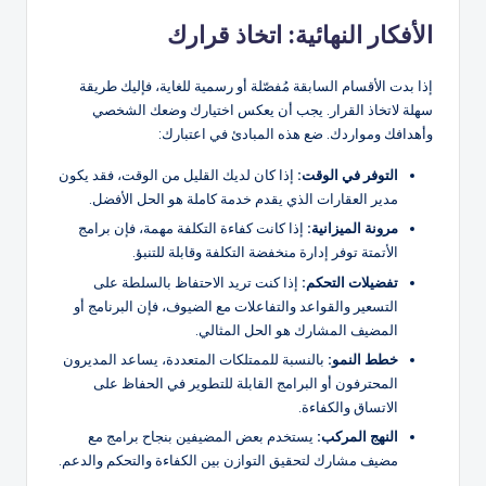
الأفكار النهائية: اتخاذ قرارك
إذا بدت الأقسام السابقة مُفصّلة أو رسمية للغاية، فإليك طريقة
سهلة لاتخاذ القرار. يجب أن يعكس اختيارك وضعك الشخصي
وأهدافك ومواردك. ضع هذه المبادئ في اعتبارك:
التوفر في الوقت:
إذا كان لديك القليل من الوقت، فقد يكون
مدير العقارات الذي يقدم خدمة كاملة هو الحل الأفضل.
مرونة الميزانية:
إذا كانت كفاءة التكلفة مهمة، فإن برامج
الأتمتة توفر إدارة منخفضة التكلفة وقابلة للتنبؤ.
تفضيلات التحكم:
إذا كنت تريد الاحتفاظ بالسلطة على
التسعير والقواعد والتفاعلات مع الضيوف، فإن البرنامج أو
المضيف المشارك هو الحل المثالي.
خطط النمو:
بالنسبة للممتلكات المتعددة، يساعد المديرون
المحترفون أو البرامج القابلة للتطوير في الحفاظ على
الاتساق والكفاءة.
النهج المركب:
يستخدم بعض المضيفين بنجاح برامج مع
مضيف مشارك لتحقيق التوازن بين الكفاءة والتحكم والدعم.