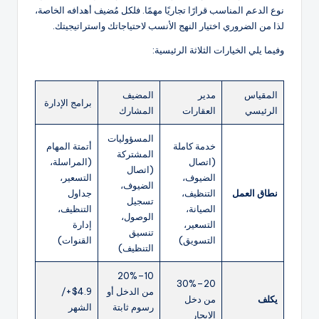
نوع الدعم المناسب قرارًا تجاريًا مهمًا. فلكل مُضيف أهدافه الخاصة،
لذا من الضروري اختيار النهج الأنسب لاحتياجاتك واستراتيجيتك.
وفيما يلي الخيارات الثلاثة الرئيسية:
المقياس
مدير
المضيف
برامج الإدارة
الرئيسي
العقارات
المشارك
المسؤوليات
خدمة كاملة
أتمتة المهام
المشتركة
(اتصال
(المراسلة،
(اتصال
الضيوف،
التسعير،
الضيوف،
نطاق العمل
التنظيف،
جداول
تسجيل
الصيانة،
التنظيف،
الوصول،
التسعير،
إدارة
تنسيق
التسويق)
القنوات)
التنظيف)
10–20%
20–30%
من الدخل أو
$4.9+/
يكلف
من دخل
رسوم ثابتة
الشهر
الإيجار