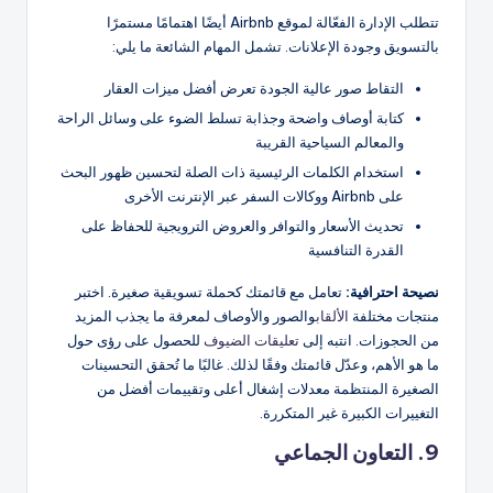
تتطلب الإدارة الفعّالة لموقع Airbnb أيضًا اهتمامًا مستمرًا
بالتسويق وجودة الإعلانات. تشمل المهام الشائعة ما يلي:
التقاط صور عالية الجودة تعرض أفضل ميزات العقار
كتابة أوصاف واضحة وجذابة تسلط الضوء على وسائل الراحة
والمعالم السياحية القريبة
استخدام الكلمات الرئيسية ذات الصلة لتحسين ظهور البحث
على Airbnb ووكالات السفر عبر الإنترنت الأخرى
تحديث الأسعار والتوافر والعروض الترويجية للحفاظ على
القدرة التنافسية
نصيحة احترافية:
تعامل مع قائمتك كحملة تسويقية صغيرة. اختبر
منتجات مختلفة
الألقاب
والصور والأوصاف لمعرفة ما يجذب المزيد
من الحجوزات. انتبه إلى
تعليقات الضيوف
للحصول على رؤى حول
ما هو الأهم، وعدّل قائمتك وفقًا لذلك. غالبًا ما تُحقق التحسينات
الصغيرة المنتظمة معدلات إشغال أعلى وتقييمات أفضل من
التغييرات الكبيرة غير المتكررة.
9. التعاون الجماعي