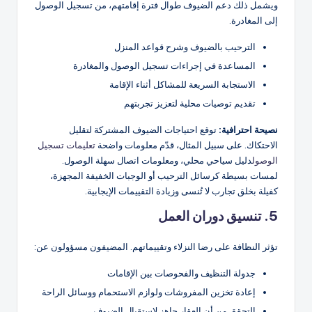
ويشمل ذلك دعم الضيوف طوال فترة إقامتهم، من تسجيل الوصول
إلى المغادرة.
الترحيب بالضيوف وشرح قواعد المنزل
المساعدة في إجراءات تسجيل الوصول والمغادرة
الاستجابة السريعة للمشاكل أثناء الإقامة
تقديم توصيات محلية لتعزيز تجربتهم
نصيحة احترافية:
توقع احتياجات الضيوف المشتركة لتقليل
الاحتكاك. على سبيل المثال، قدّم معلومات واضحة
تعليمات تسجيل
الوصول
دليل سياحي محلي، ومعلومات اتصال سهلة الوصول.
لمسات بسيطة كرسائل الترحيب أو الوجبات الخفيفة المجهزة،
كفيلة بخلق تجارب لا تُنسى وزيادة التقييمات الإيجابية.
5. تنسيق دوران العمل
تؤثر النظافة على رضا النزلاء وتقييماتهم. المضيفون مسؤولون عن:
جدولة التنظيف والفحوصات بين الإقامات
إعادة تخزين المفروشات ولوازم الاستحمام ووسائل الراحة
التحقق من أن العقار جاهز لاستقبال الضيوف