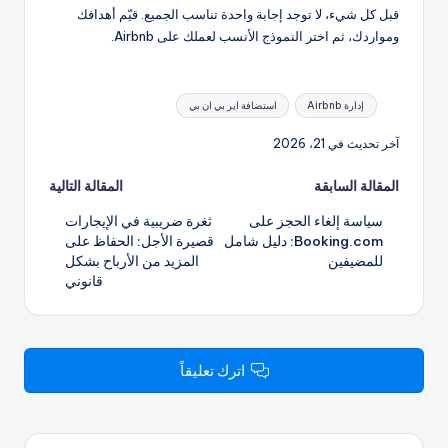
قبل كل شيء، لا توجد إجابة واحدة تناسب الجميع. قيّم أهدافك
ومواردك، ثم اختر النموذج الأنسب لعملك على Airbnb.
العلامات:
إدارة Airbnb
استضافة اير بي ان بي
آخر تحديث في 21، 2026
تصفّح
المقالة السابقة
المقالة التالية
سياسة إلغاء الحجز على
ثغرة ضريبية في الإيجارات
المقالات
Booking.com: دليل شامل
قصيرة الأجل: الحفاظ على
للمضيفين
المزيد من الأرباح بشكل
قانوني
اترك تعليقاً