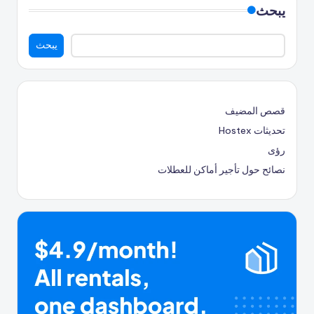
يبحث
يبحث
قصص المضيف
تحديثات Hostex
رؤى
نصائح حول تأجير أماكن للعطلات