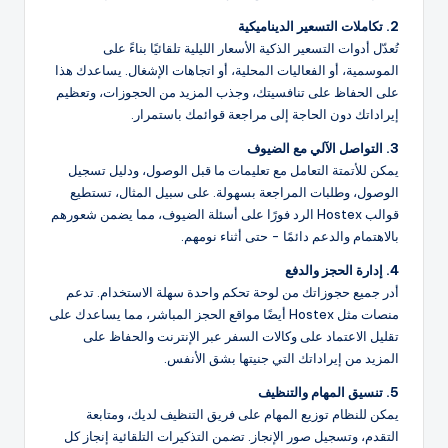
2. تكاملات التسعير الديناميكية
تُعدّل أدوات التسعير الذكية الأسعار الليلية تلقائيًا بناءً على
الموسمية، أو الفعاليات المحلية، أو اتجاهات الإشغال. يساعدك هذا
على الحفاظ على تنافسيتك، وجذب المزيد من الحجوزات، وتعظيم
إيراداتك دون الحاجة إلى مراجعة قوائمك باستمرار.
3. التواصل الآلي مع الضيوف
يمكن للأتمتة التعامل مع تعليمات ما قبل الوصول، ودليل تسجيل
الوصول، وطلبات المراجعة بسهولة. على سبيل المثال، تستطيع
قوالب Hostex الرد فورًا على أسئلة الضيوف، مما يضمن شعورهم
بالاهتمام والدعم دائمًا - حتى أثناء نومهم.
4. إدارة الحجز والدفع
أدر جميع حجوزاتك من لوحة تحكم واحدة سهلة الاستخدام. تدعم
منصات مثل Hostex أيضًا مواقع الحجز المباشر، مما يساعدك على
تقليل الاعتماد على وكالات السفر عبر الإنترنت والحفاظ على
المزيد من إيراداتك التي جنيتها بشق الأنفس.
5. تنسيق المهام والتنظيف
يمكن للنظام توزيع المهام على فريق التنظيف لديك، ومتابعة
التقدم، وتسجيل صور الإنجاز. تضمن التذكيرات التلقائية إنجاز كل