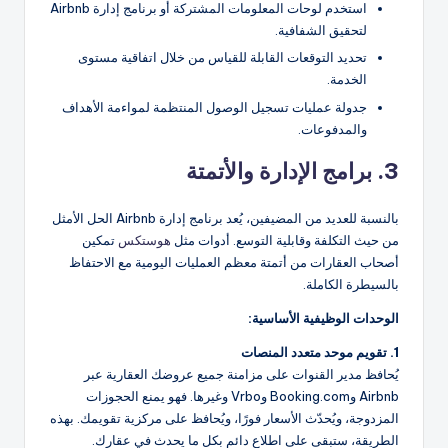
استخدم لوحات المعلومات المشتركة أو برنامج إدارة Airbnb
لتحقيق الشفافية.
تحديد التوقعات القابلة للقياس من خلال اتفاقية مستوى
الخدمة.
جدولة عمليات تسجيل الوصول المنتظمة لمواءمة الأهداف
والمدفوعات.
3. برامج الإدارة والأتمتة
بالنسبة للعديد من المضيفين، يُعد برنامج إدارة Airbnb الحل الأمثل
من حيث التكلفة وقابلية التوسع. أدوات مثل
هوستكس
تمكين
أصحاب العقارات من أتمتة معظم العمليات اليومية مع الاحتفاظ
بالسيطرة الكاملة.
الوحدات الوظيفية الأساسية:
1. تقويم موحد متعدد المنصات
يُحافظ مدير القنوات على مزامنة جميع عروضك العقارية عبر
Airbnb وBooking.com وVrbo وغيرها. فهو يمنع الحجوزات
المزدوجة، ويُحدّث الأسعار فورًا، ويُحافظ على مركزية تقويمك. بهذه
الطريقة، ستبقى على اطلاع دائم بكل ما يحدث في عقارك.