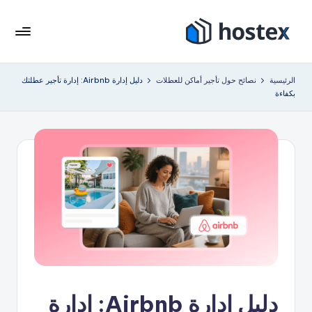
لتجاوز
لى
هو
ضع
لمحتوى
إيجار
ست
الرئيسية
نصائح حول تأجير أماكن للعطلات
دليل إدارة Airbnb: إدارة تأجير عطلتك
عطلتك
بكفاءة
ك
على
الطيار
س
الآلي
باستخدام
الذكاء
الاصطناعي
دليل إدارة Airbnb: إدارة