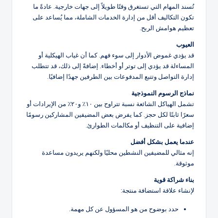
تُسند المهام التي تستغرق وقتًا طويلاً إلى جهات خارجية. عادةً ما
تكون التكاليف أقل من إدارة الخدمات الشاملة، مما يُساعد على
تعظيم هوامش الربح.
العيوب
قد يؤدي غموض الأدوار إلى سوء فهم. كما أن غياب الهيكلية أو
المساءلة قد يؤدي إلى توتر أو أخطاء. إضافةً إلى ذلك، قد تتطلب
إدارة التواصل وتتبع المدفوعات بين الطرفين جهدًا إضافيًا.
نماذج الرسوم النموذجية
تشمل الهياكل الشائعة نسبة تتراوح بين ١٠٪ و٢٠٪ من الإيرادات أو
سعرًا ثابتًا لكل حجز. كما يفرض بعض المضيفين المشاركين رسومًا
إضافية على التنظيف أو مكالمات الطوارئ.
عندما يعمل بشكل أفضل
إنه مثالي للمضيفين النشطين محليًا ولكنهم يريدون مساعدة
موثوقة.
بناء شراكة قوية
لإنشاء علاقة استضافة منتجة:
حدد بوضوح من هو المسؤول عن كل مهمة.