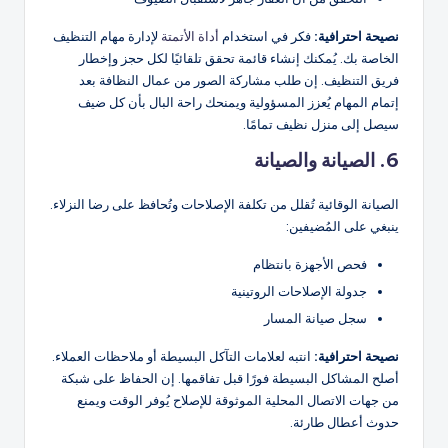
نصيحة احترافية:
فكر في استخدام
أداة الأتمتة
لإدارة مهام التنظيف
الخاصة بك. يُمكنك إنشاء قائمة تحقق تلقائيًا لكل حجز وإخطار
فريق التنظيف. إن طلب مشاركة الصور من عمال النظافة بعد
إتمام المهام يُعزز المسؤولية ويمنحك راحة البال بأن كل ضيف
سيصل إلى منزل نظيف تمامًا.
6. الصيانة والصيانة
الصيانة الوقائية تُقلل من تكلفة الإصلاحات وتُحافظ على رضا النزلاء.
ينبغي على المُضيفين:
فحص الأجهزة بانتظام
جدولة الإصلاحات الروتينية
سجل صيانة المسار
نصيحة احترافية:
انتبه لعلامات التآكل البسيطة أو ملاحظات العملاء.
أصلح المشاكل البسيطة فورًا قبل تفاقمها. إن الحفاظ على شبكة
من جهات الاتصال المحلية الموثوقة للإصلاح يُوفر الوقت ويمنع
حدوث أعطال طارئة.