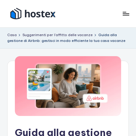
Vai
al
O
Metti
contenuto
il
s
Casa
Suggerimenti per l'affitto delle vacanze
Guida alla
tuo
gestione di Airbnb: gestisci in modo efficiente la tua casa vacanze
p
affitto
per
it
le
e
vacanze
in
modalità
pilota
automatico
con
l'intelligenza
artificiale
Guida alla gestione