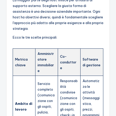
supporto esterno. Scegliere la giusta forma di
assistenza è una decisione aziendale importante. Ogni
host ha obiettivi diversi, quindi è fondamentale scegliere
l'approccio più adatto alle proprie esigenze e alla propria
strategia.
Ecco le tre scelte principali:
Amministr
Co-
Metrica
atore
Software
conduttor
chiave
immobiliar
di gestione
e
e
Responsab
Automatiz
Servizio
ilità
za le
completo
condivise
attività
(comunica
(comunica
(messaggi
zione con
Ambito di
zione con
stica,
gli ospiti,
lavoro
gli ospiti,
prezzi,
pulizia,
check-in,
programmi