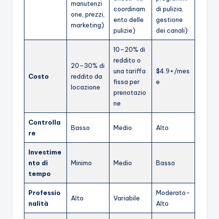
manutenzi
coordinam
di pulizia,
one, prezzi,
ento delle
gestione
marketing)
pulizie)
dei canali)
10–20% di
reddito o
20–30% di
una tariffa
$4.9+/mes
Costo
reddito da
fissa per
e
locazione
prenotazio
ne
Controlla
Basso
Medio
Alto
re
Investime
nto di
Minimo
Medio
Basso
tempo
Professio
Moderato-
Alto
Variabile
nalità
Alto