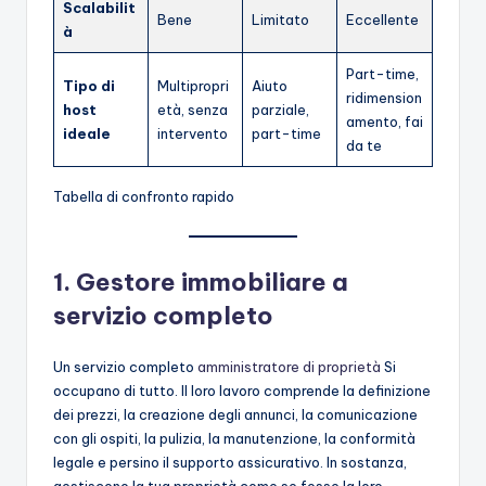
Scalabilit
Bene
Limitato
Eccellente
à
Part-time,
Tipo di
Multipropri
Aiuto
ridimension
host
età, senza
parziale,
amento, fai
ideale
intervento
part-time
da te
Tabella di confronto rapido
1. Gestore immobiliare a
servizio completo
Un servizio completo
amministratore di proprietà
Si
occupano di tutto. Il loro lavoro comprende la definizione
dei prezzi, la creazione degli annunci, la comunicazione
con gli ospiti, la pulizia, la manutenzione, la conformità
legale e persino il supporto assicurativo. In sostanza,
gestiscono la tua proprietà come se fosse la loro.