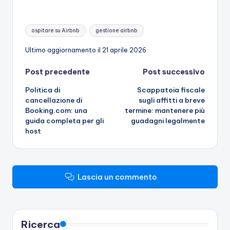
Tag:
ospitare su Airbnb
gestione airbnb
Ultimo aggiornamento il 21 aprile 2026
Navigazione
Post precedente
Post successivo
Politica di
Scappatoia fiscale
articoli
cancellazione di
sugli affitti a breve
Booking.com: una
termine: mantenere più
guida completa per gli
guadagni legalmente
host
Lascia un commento
Ricerca