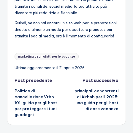
tramite i canali dei social media, la tua attività può
diventare più redditizia e flessibile.
Quindi, se non hai ancora un sito web per le prenotazioni
dirette o almeno un modo per accettare prenotazioni
tramite i social media, ora è il momento di configurarlo!
Tag:
marketing degli affitti per le vacanze
Ultimo aggiornamento il 21 aprile 2026
Navigazione
Post precedente
Post successivo
Politica di
I principali concorrenti
articoli
cancellazione Vrbo
di Airbnb per il 2025:
101: guida per gli host
una guida per gli host
per proteggere i tuoi
di case vacanza
guadagni