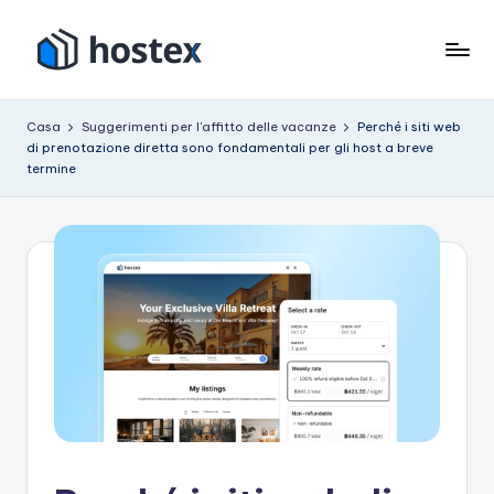
Vai
al
O
Metti
contenuto
il
s
Casa
Suggerimenti per l'affitto delle vacanze
Perché i siti web
tuo
di prenotazione diretta sono fondamentali per gli host a breve
p
affitto
termine
per
it
le
e
vacanze
in
modalità
pilota
automatico
con
l'intelligenza
artificiale