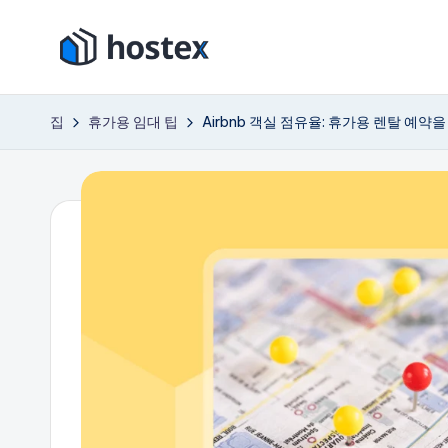
콘
호
텐
AI
츠
로
텍
집
휴가용 임대 팁
Airbnb 객실 점유율: 휴가용 렌탈 예약을
로
휴
스
건
가
너
용
뛰
임
기
대
숙
소
를
자
동
화