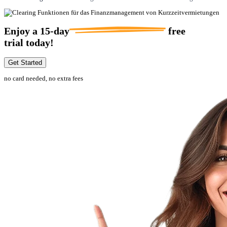
Enjoy a
15-day
free
trial today!
Get Started
no card needed, no extra fees