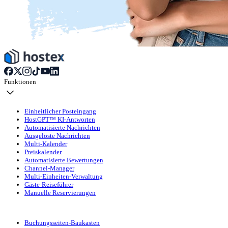
Funktionen
Einheitlicher Posteingang
HostGPT™ KI-Antworten
Automatisierte Nachrichten
Ausgelöste Nachrichten
Multi-Kalender
Preiskalender
Automatisierte Bewertungen
Channel-Manager
Multi-Einheiten-Verwaltung
Gäste-Reiseführer
Manuelle Reservierungen
Buchungsseiten-Baukasten