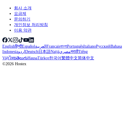
회사 소개
요금제
문의하기
개인정보 처리방침
이용 약관
English
हिन्दी
Español
العربية
Français
বাংলা
Português
Italiano
Русский
Bahasa
Indonesia
اردو
Deutsch
日本語
Naijá
مصري
मराठी
Tiếng
Việt
ไทย
తెలుగు
Hausa
Türkçe
한국어
繁體中文
简体中文
©2026 Hostex