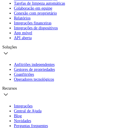
Tarefas de limpeza automáticas
Colaboração em equipe
Conexão com proprietário
Relatórios
Integrações financeiras
Integrações de dispositivos
App móvel
API aberta
Soluções
Anfitriões independentes
Gestores de propriedades
Coanfitriões
Operadores tecnológicos
Recursos
Integrações
Central de Ajuda
Blog
Novidades
Perguntas frequentes