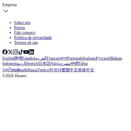
Empresa
Sobre nós
Preços
Fale conosco
Política de privacidade
Termos de uso
English
हिन्दी
Español
العربية
Français
বাংলা
Português
Italiano
Русский
Bahasa
Indonesia
اردو
Deutsch
日本語
Naijá
مصري
मराठी
Tiếng
Việt
ไทย
తెలుగు
Hausa
Türkçe
한국어
繁體中文
简体中文
©2026 Hostex