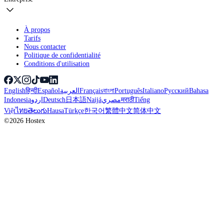
À propos
Tarifs
Nous contacter
Politique de confidentialité
Conditions d'utilisation
English
हिन्दी
Español
العربية
Français
বাংলা
Português
Italiano
Русский
Bahasa
Indonesia
اردو
Deutsch
日本語
Naijá
مصري
मराठी
Tiếng
Việt
ไทย
తెలుగు
Hausa
Türkçe
한국어
繁體中文
简体中文
©2026 Hostex