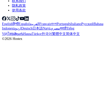
联系我们
隐私政策
使用条款
English
हिन्दी
Español
العربية
Français
বাংলা
Português
Italiano
Русский
Bahasa
Indonesia
اردو
Deutsch
日本語
Naijá
مصري
मराठी
Tiếng
Việt
ไทย
తెలుగు
Hausa
Türkçe
한국어
繁體中文
简体中文
©2026 Hostex