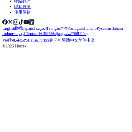
聯絡我們
隱私政策
使用條款
English
हिन्दी
Español
العربية
Français
বাংলা
Português
Italiano
Русский
Bahasa
Indonesia
اردو
Deutsch
日本語
Naijá
مصري
मराठी
Tiếng
Việt
ไทย
తెలుగు
Hausa
Türkçe
한국어
繁體中文
简体中文
©2026 Hostex