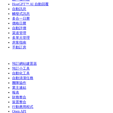
HostGPT™ AI 自動回覆
自動訊息
觸發式訊息
多合一日曆
價格日曆
自動評價
渠道管理
多單元管理
房客指南
手動訂房
預訂網站建置器
預訂小工具
自動化工具
自動清潔任務
團隊協作
業主連結
報表
財務整合
裝置整合
行動應用程式
Open API