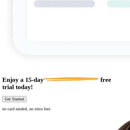
Enjoy a
15-day
free
trial today!
Get Started
no card needed, no extra fees