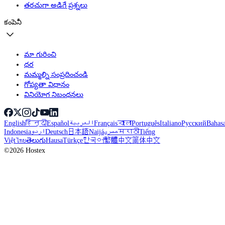
తరచుగా అడిగే ప్రశ్నలు
కంపెనీ
మా గురించి
ధర
మమ్మల్ని సంప్రదించండి
గోప్యతా విధానం
వినియోగ నిబంధనలు
English
हिन्दी
Español
العربية
Français
বাংলা
Português
Italiano
Русский
Bahas
Indonesia
اردو
Deutsch
日本語
Naijá
مصري
मराठी
Tiếng
Việt
ไทย
తెలుగు
Hausa
Türkçe
한국어
繁體中文
简体中文
©2026 Hostex