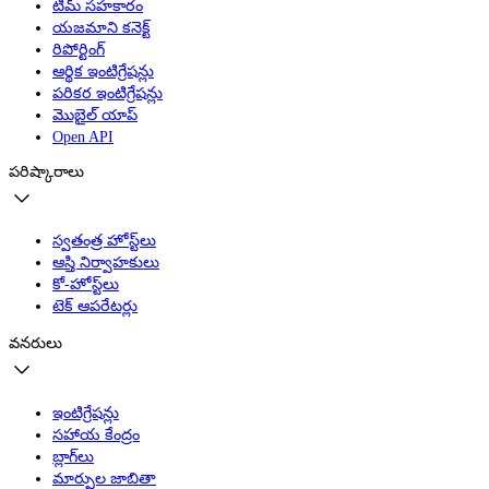
టీమ్ సహకారం
యజమాని కనెక్ట్
రిపోర్టింగ్
ఆర్థిక ఇంటిగ్రేషన్లు
పరికర ఇంటిగ్రేషన్లు
మొబైల్ యాప్
Open API
పరిష్కారాలు
స్వతంత్ర హోస్ట్‌లు
ఆస్తి నిర్వాహకులు
కో-హోస్ట్‌లు
టెక్ ఆపరేటర్లు
వనరులు
ఇంటిగ్రేషన్లు
సహాయ కేంద్రం
బ్లాగ్‌లు
మార్పుల జాబితా