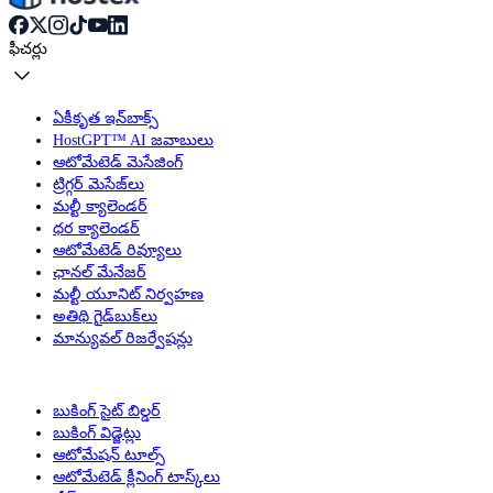
ఫీచర్లు
ఏకీకృత ఇన్‌బాక్స్
HostGPT™ AI జవాబులు
ఆటోమేటెడ్ మెసేజింగ్
ట్రిగ్గర్ మెసేజ్‌లు
మల్టీ క్యాలెండర్
ధర క్యాలెండర్
ఆటోమేటెడ్ రివ్యూలు
ఛానల్ మేనేజర్
మల్టీ యూనిట్ నిర్వహణ
అతిథి గైడ్‌బుక్‌లు
మాన్యువల్ రిజర్వేషన్లు
బుకింగ్ సైట్ బిల్డర్
బుకింగ్ విడ్జెట్లు
ఆటోమేషన్ టూల్స్
ఆటోమేటెడ్ క్లీనింగ్ టాస్క్‌లు