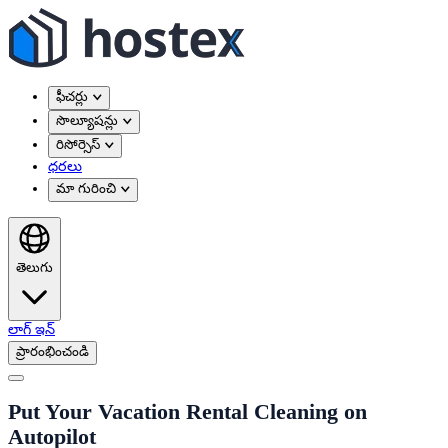
ఫీచర్లు
సొల్యూషన్లు
రిసోర్సెస్
ధరలు
మా గురించి
తెలుగు
లాగ్ ఇన్
ప్రారంభించండి
Put Your Vacation Rental Cleaning on
Autopilot