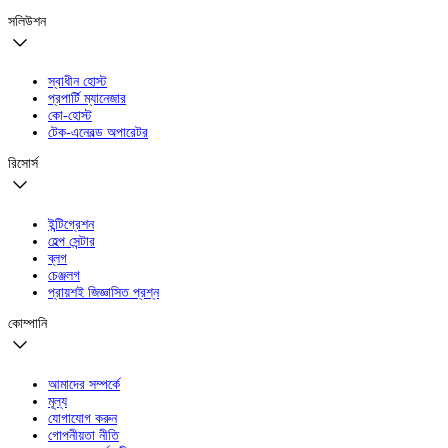
সলিউশন
স্বাধীন হোস্ট
প্রপার্টি ম্যানেজার
কো-হোস্ট
টেক-এনেবল্ড অপারেটর
রিসোর্স
ইন্টিগ্রেশন
হেল্প সেন্টার
ব্লগ
চেঞ্জলগ
প্রায়শই জিজ্ঞাসিত প্রশ্ন
কোম্পানি
আমাদের সম্পর্কে
মূল্য
যোগাযোগ করুন
গোপনীয়তা নীতি