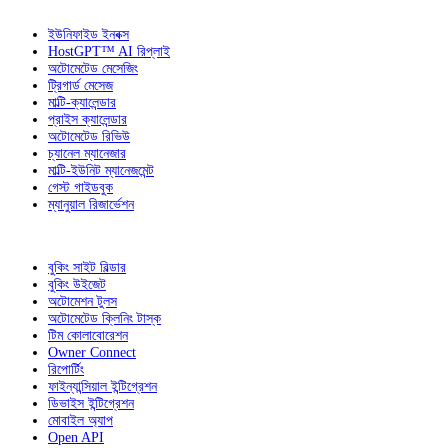
ইউনিফাইড ইনবক্স
HostGPT™ AI রিপ্লাই
অটোমেটেড মেসেজিং
ট্রিগার্ড মেসেজ
মাল্টি-ক্যালেন্ডার
প্রাইস ক্যালেন্ডার
অটোমেটেড রিভিউ
চ্যানেল ম্যানেজার
মাল্টি-ইউনিট ম্যানেজমেন্ট
গেস্ট গাইডবুক
ম্যানুয়াল রিজার্ভেশন
বুকিং সাইট বিল্ডার
বুকিং উইজেট
অটোমেশন টুলস
অটোমেটেড ক্লিনিং টাস্ক
টিম কোলাবোরেশন
Owner Connect
রিপোর্টিং
ফাইন্যান্সিয়াল ইন্টিগ্রেশন
ডিভাইস ইন্টিগ্রেশন
মোবাইল অ্যাপ
Open API