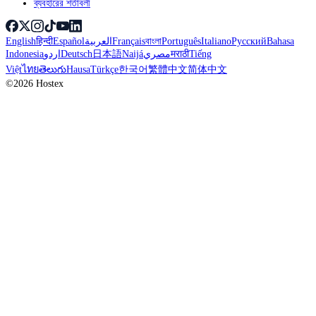
ব্যবহারের শর্তাবলী
English
हिन्दी
Español
العربية
Français
বাংলা
Português
Italiano
Русский
Bahasa
Indonesia
اردو
Deutsch
日本語
Naijá
مصري
मराठी
Tiếng
Việt
ไทย
తెలుగు
Hausa
Türkçe
한국어
繁體中文
简体中文
©2026 Hostex