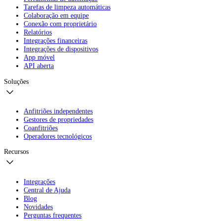
Tarefas de limpeza automáticas
Colaboração em equipe
Conexão com proprietário
Relatórios
Integrações financeiras
Integrações de dispositivos
App móvel
API aberta
Soluções
Anfitriões independentes
Gestores de propriedades
Coanfitriões
Operadores tecnológicos
Recursos
Integrações
Central de Ajuda
Blog
Novidades
Perguntas frequentes