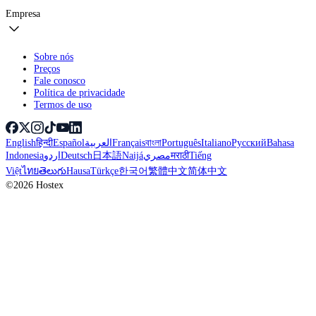
Empresa
Sobre nós
Preços
Fale conosco
Política de privacidade
Termos de uso
English
हिन्दी
Español
العربية
Français
বাংলা
Português
Italiano
Русский
Bahasa
Indonesia
اردو
Deutsch
日本語
Naijá
مصري
मराठी
Tiếng
Việt
ไทย
తెలుగు
Hausa
Türkçe
한국어
繁體中文
简体中文
©2026 Hostex