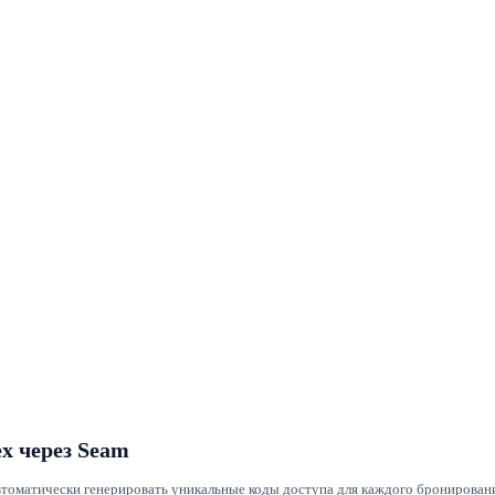
x через Seam
томатически генерировать уникальные коды доступа для каждого бронирования