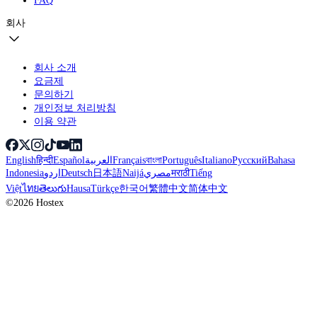
회사
회사 소개
요금제
문의하기
개인정보 처리방침
이용 약관
English
हिन्दी
Español
العربية
Français
বাংলা
Português
Italiano
Русский
Bahasa
Indonesia
اردو
Deutsch
日本語
Naijá
مصري
मराठी
Tiếng
Việt
ไทย
తెలుగు
Hausa
Türkçe
한국어
繁體中文
简体中文
©2026 Hostex