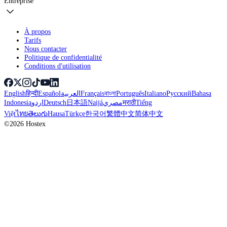
Entreprise
À propos
Tarifs
Nous contacter
Politique de confidentialité
Conditions d'utilisation
English
हिन्दी
Español
العربية
Français
বাংলা
Português
Italiano
Русский
Bahasa
Indonesia
اردو
Deutsch
日本語
Naijá
مصري
मराठी
Tiếng
Việt
ไทย
తెలుగు
Hausa
Türkçe
한국어
繁體中文
简体中文
©2026 Hostex