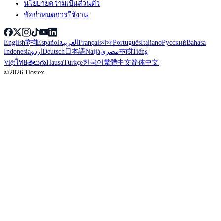
นโยบายความเป็นส่วนตัว
ข้อกำหนดการใช้งาน
English
हिन्दी
Español
العربية
Français
বাংলা
Português
Italiano
Русский
Bahasa
Indonesia
اردو
Deutsch
日本語
Naijá
مصري
मराठी
Tiếng
Việt
ไทย
తెలుగు
Hausa
Türkçe
한국어
繁體中文
简体中文
©2026 Hostex