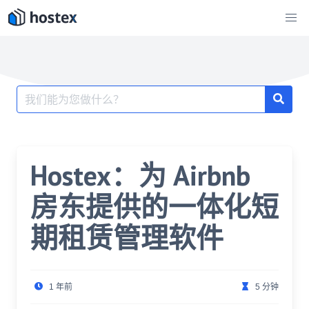
跳
至
内
容
搜
索：
Hostex：为 Airbnb
房东提供的一体化短
期租赁管理软件
1 年前
5 分钟