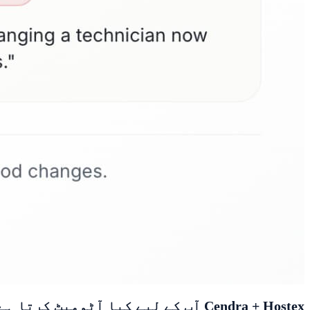
Cendra + Hostex آپ کے لیے کیا آٹومیٹ کرتا ہے