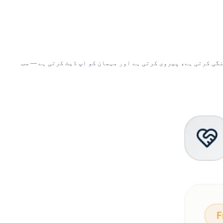
مسئلہ رپورٹ کرتا ہے، Cendra ایک ٹکٹ کھولتی ہے، وینڈر کی ہم آہنگی کرتی ہے، پیروی کرتی ہے اور مہمان کو اپ ڈیٹ کرتی ہے — سب