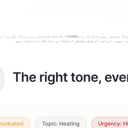
Cendra صرف میسج کے جوابات سے آگے جاتی ہے۔ جب کوئی مہمان دیکھ بھال کا 
 نہیں، اس لیے آپ صرف حقیقی استثنائی معاملات سے نمٹتے ہیں۔