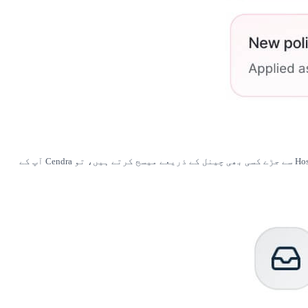
Cendra کی AI لائیو ہونے سے پہلے آپ کی 6 ماہ کی اصل مہمان گفتگو، آپ کے گھر کے قواعد اور آپ کی پالیسیوں کا مطالعہ کرتی ہے۔ جب مہمان Hostex سے جڑے کسی بھی چینل کے ذریعے میسج کرتے ہیں، تو Cendra آپ کے