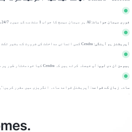
فوری مہمان جوابات:
AI ہر مہمان میسج کا جواب 1 منٹ سے کم میں، 24/7، مہمان کی زبان میں دیتی ہے۔
آپریشنز ہم آہنگی:
Cendra کسی انسانی مداخلت کی ضرورت کے بغیر ٹکٹ کھولتی ہے، وینڈرز کی ہم آہنگی کرتی ہے اور پیروی کرتی ہے۔
ہیومن ان دی لوپ:
آپ فیصلہ کرتے ہیں کہ Cendra کیا خودمختار طور پر سنبھالے اور کہاں آپ شامل رہیں — ہر وقت مکمل کنٹرول۔
سادہ زبان کے قواعد:
آپریشنل قواعد سادہ انگریزی میں مقرر کریں: 'ہمیشہ 3 راتوں سے زائد قیام کے لیے جلد چیک ان کی پ