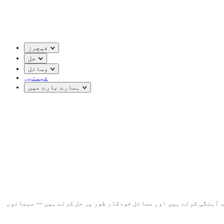
فیچرز
حل
وسائل
قیمتیں
ہمارے بارے میں
 ہیں، وینڈرز کی ہم آہنگی کرتے ہیں اور مسائل خودکار طور پر حل کرتے ہیں — مہمانوں