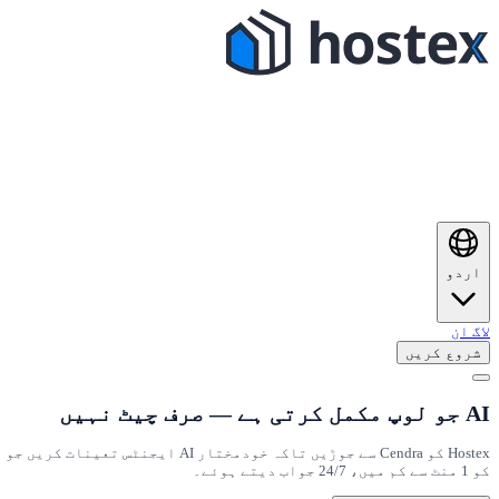
اردو
لاگ ان
شروع کریں
AI جو لوپ مکمل کرتی ہے — صرف چیٹ نہیں
Hostex کو Cendra سے جوڑیں تاکہ
کو 1 منٹ سے کم میں، 24/7 جواب دیتے ہوئے۔