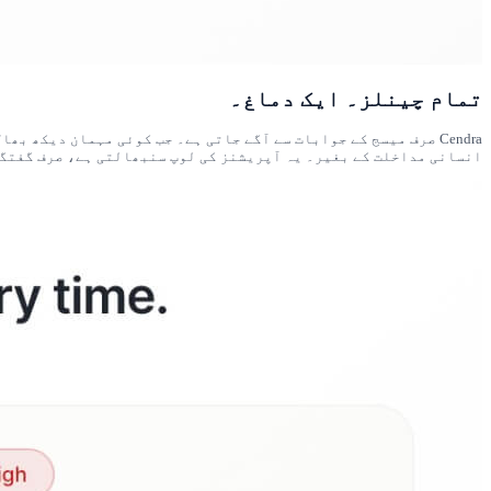
تمام چینلز۔ ایک دماغ۔
انسانی مداخلت کے بغیر۔ یہ آپریشنز کی لوپ سنبھالتی ہے، صرف گفتگو