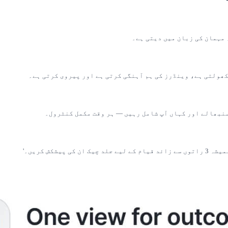
یشکش کریں۔'