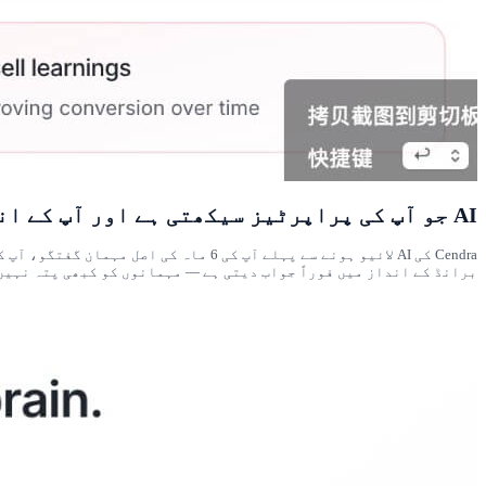
AI جو آپ کی پراپرٹیز سیکھتی ہے اور آپ کے انداز میں جواب دیتی ہے
برانڈ کے انداز میں فوراً جواب دیتی ہے — مہمانوں کو کبھی پتہ نہیں چلتا کہ وہ AI سے ب