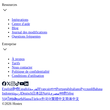
Ressources
Intégrations
Centre d'aide
Blog
Journal des modifications
Questions fréquentes
Entreprise
À propos
Tarifs
Nous contacter
Politique de confidentialité
Conditions d'utilisation
English
हिन्दी
Español
العربية
Français
বাংলা
Português
Italiano
Русский
Bahasa
Indonesia
اردو
Deutsch
日本語
Naijá
مصري
मराठी
Tiếng
Việt
ไทย
తెలుగు
Hausa
Türkçe
한국어
繁體中文
简体中文
©2026 Hostex