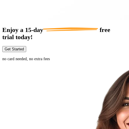
Enjoy a
15-day
free
trial today!
Get Started
no card needed, no extra fees