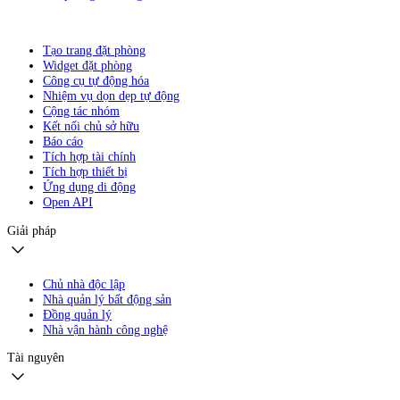
Tạo trang đặt phòng
Widget đặt phòng
Công cụ tự động hóa
Nhiệm vụ dọn dẹp tự động
Cộng tác nhóm
Kết nối chủ sở hữu
Báo cáo
Tích hợp tài chính
Tích hợp thiết bị
Ứng dụng di động
Open API
Giải pháp
Chủ nhà độc lập
Nhà quản lý bất động sản
Đồng quản lý
Nhà vận hành công nghệ
Tài nguyên