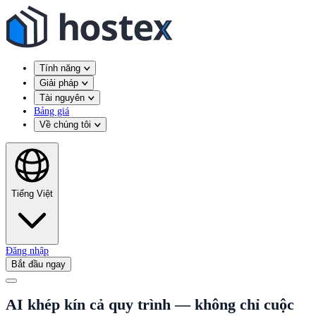
Tính năng
Giải pháp
Tài nguyên
Bảng giá
Về chúng tôi
Tiếng Việt
Đăng nhập
Bắt đầu ngay
AI khép kín cả quy trình — không chỉ cuộc