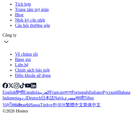
Tích hợp
Trung tâm trợ giúp
Blog
Nhật ký cập nhật
Câu hỏi thường gặp
Công ty
Về chúng tôi
Bảng giá
Liên hệ
Chính sách bảo mật
Điều khoản sử dụng
English
हिन्दी
Español
العربية
Français
বাংলা
Português
Italiano
Русский
Bahasa
Indonesia
اردو
Deutsch
日本語
Naijá
مصري
मराठी
Tiếng
Việt
ไทย
తెలుగు
Hausa
Türkçe
한국어
繁體中文
简体中文
©2026 Hostex