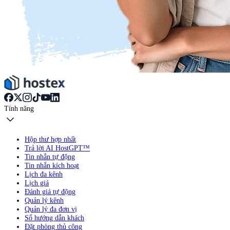
Tính năng
Hộp thư hợp nhất
Trả lời AI HostGPT™
Tin nhắn tự động
Tin nhắn kích hoạt
Lịch đa kênh
Lịch giá
Đánh giá tự động
Quản lý kênh
Quản lý đa đơn vị
Sổ hướng dẫn khách
Đặt phòng thủ công