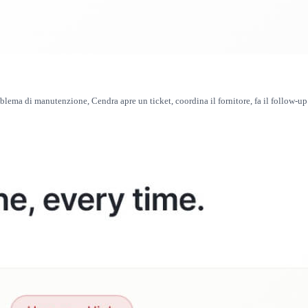
ema di manutenzione, Cendra apre un ticket, coordina il fornitore, fa il follow-up e