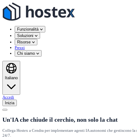
Funzionalità
Soluzioni
Risorse
Prezzi
Chi siamo
Italiano
Accedi
Inizia
Un'IA che chiude il cerchio, non solo la chat
Collega Hostex a Cendra per implementare agenti IA autonomi che gestiscono la mes
24/7.